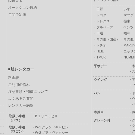
陸送業者
オークション規約
・
日野
・
いすゞ
年間予定表
・
トヨタ
・
マツダ
・
トレクス
・
極東
・
フルハーフ
・
ベンツ
・
日通
・
昭和
・
その他（国産）
・
その他
・
トチオ
・
MARUY
・
HEIL
・
ニッサ
・
TMUK
・
NUMMI
平ボデー
・
■旭レンタカー
・
料金表
ウイング
・
ご利用の流れ
・
注意事項・補償について
バン
・
よくあるご質問
・
・
レンタカー約款
冷凍車
・
取扱い車種
・
B-1 リエッセⅡ
（バス）
クレーン付
・
・
取扱い車種
・
W-1 グランドキャビン
・
（ワゴン）
・
W-2 ノア・ヴォクシー