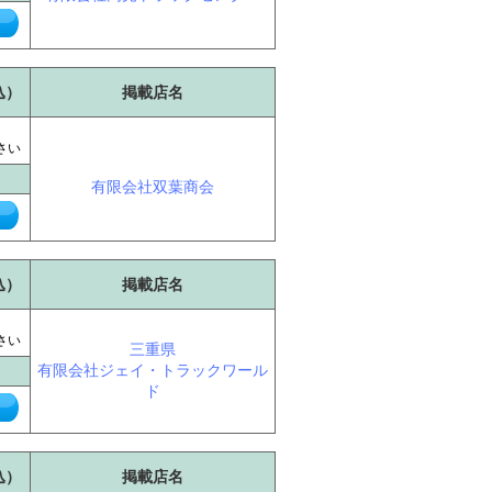
込）
掲載店名
に
さい
有限会社双葉商会
込）
掲載店名
に
さい
三重県
有限会社ジェイ・トラックワール
ド
込）
掲載店名