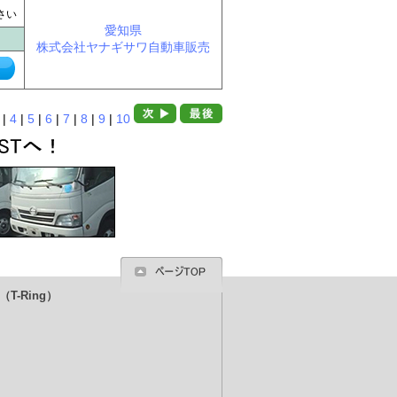
に
さい
愛知県
株式会社ヤナギサワ自動車販売
|
4
|
5
|
6
|
7
|
8
|
9
|
10
T-Ring）