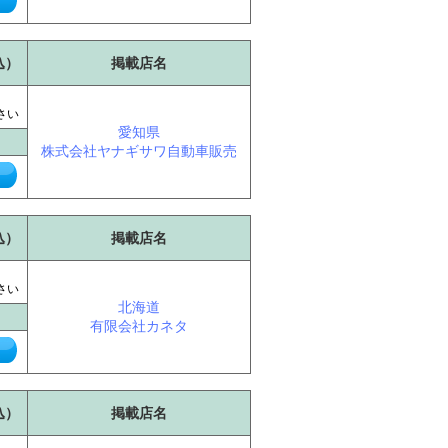
込）
掲載店名
に
さい
愛知県
株式会社ヤナギサワ自動車販売
込）
掲載店名
に
さい
北海道
有限会社カネタ
込）
掲載店名