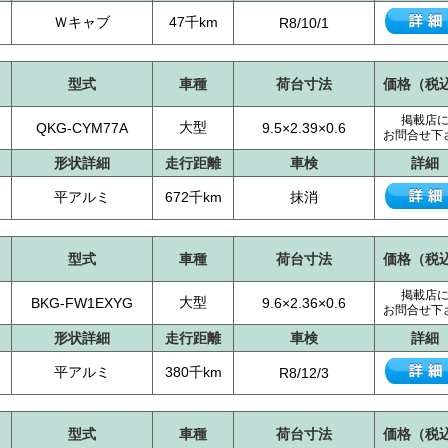
Ｗキャブ
47千km
R8/10/1
型式
車種
荷台寸法
価格（税
掲載店
大型
QKG-CYM77A
9.5×2.39×0.6
お問合せ下
形状詳細
走行距離
車検
詳細
平アルミ
672千km
抹消
型式
車種
荷台寸法
価格（税
掲載店
大型
BKG-FW1EXYG
9.6×2.36×0.6
お問合せ下
形状詳細
走行距離
車検
詳細
平アルミ
380千km
R8/12/3
型式
車種
荷台寸法
価格（税