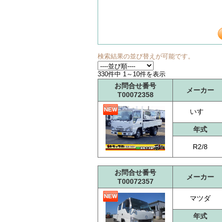
検索結果の並び替えが可能です。
330件中 1～10件を表示
お問合せ番号
メーカー
T00072358
いすゞ
年式
R2/8
お問合せ番号
メーカー
T00072357
マツダ
年式