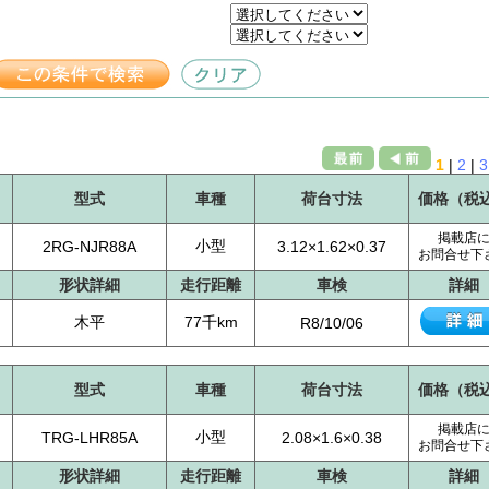
1
|
2
|
3
型式
車種
荷台寸法
価格（税
掲載店
小型
2RG-NJR88A
3.12×1.62×0.37
お問合せ下
形状詳細
走行距離
車検
詳細
木平
77千km
R8/10/06
型式
車種
荷台寸法
価格（税
掲載店
小型
TRG-LHR85A
2.08×1.6×0.38
お問合せ下
形状詳細
走行距離
車検
詳細