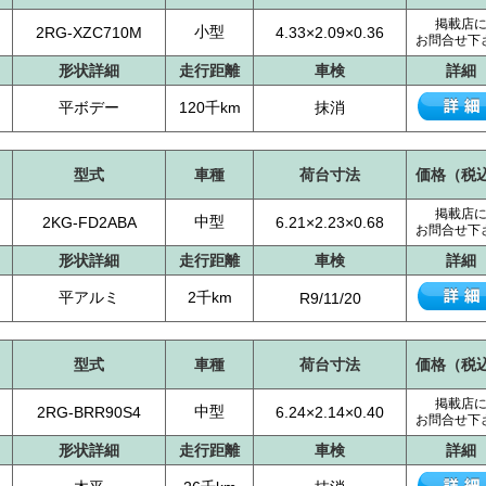
掲載店
小型
2RG-XZC710M
4.33×2.09×0.36
お問合せ下
形状詳細
走行距離
車検
詳細
平ボデー
120千km
抹消
型式
車種
荷台寸法
価格（税
掲載店
中型
2KG-FD2ABA
6.21×2.23×0.68
お問合せ下
形状詳細
走行距離
車検
詳細
平アルミ
2千km
R9/11/20
型式
車種
荷台寸法
価格（税
掲載店
中型
2RG-BRR90S4
6.24×2.14×0.40
お問合せ下
形状詳細
走行距離
車検
詳細