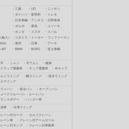
・
三菱
・
UD
・
ニッサン
・
ダイハツ
・
新明和
・
トレモ
・
日本車輌
・
アンチコ
・
日野車体
・
ボルボ
・
東急
・
ユソーキ
・
ホンダ
・
スズキ
・
スバル
（輸入）
・
コダイラ
・
トーヨー
・
フッファーマン
ASU
・
東邦
・
日車
・
アーチ
ンMT
・
BMW
・
BURG
・
富士車輌
木平
・
シャシ
・
平アルミ
・
幌車
スクラップ運搬車
・
チップ運搬車
・
Ｗキャブ
アルミウイング
・
幌ウイング
・
保冷ウイング
フルウイング
ドライバン
・
保冷バン
・
オープンバン
ウォークスルーバン・ルートバン
バランスボデー
・
ハンガー車
冷凍車
・
冷凍ウイング
クレーン付カーゴ
・
セルフクレーン
クレーン車
・
クレーン付アームロール
クレーン付ダンプ
・
クレーン付車載車