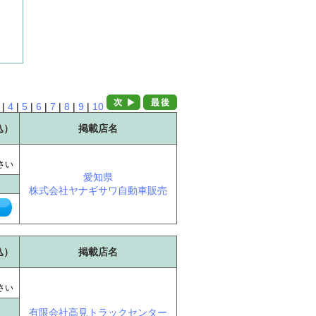
|
4
|
5
|
6
|
7
|
8
|
9
|
10
込）
掲載店名
に
さい
愛知県
株式会社ヤナギサワ自動車販売
込）
掲載店名
に
さい
有限会社高見トラックセンター