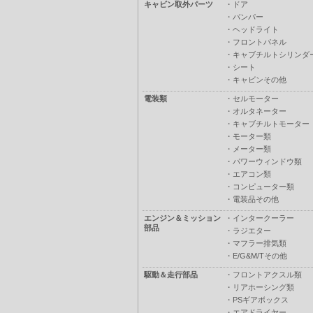
キャビン取外パーツ
・
ドア
・
バンパー
・
ヘッドライト
・
フロントパネル
・
キャブチルトシリンダ
・
シート
・
キャビンその他
電装類
・
セルモーター
・
オルタネーター
・
キャブチルトモーター
・
モーター類
・
メーター類
・
パワーウィンドウ類
・
エアコン類
・
コンピューター類
・
電装品その他
エンジン＆ミッション
・
インタークーラー
部品
・
ラジエター
・
マフラー排気類
・
E/G&M/Tその他
駆動＆走行部品
・
フロントアクスル類
・
リアホーシング類
・
PSギアボックス
・
エアドライヤー