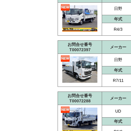
日野
年式
R4/3
お問合せ番号
メーカー
T00072397
日野
年式
R7/11
お問合せ番号
メーカー
T00072288
UD
年式