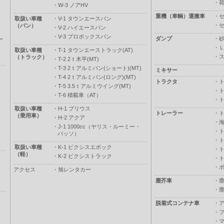
・
・
W-3 ノアHV
重機（車輌）運搬車
・
取扱い車種
・
V-1 タウンエースバン
・
（バン）
・
V-2 ハイエースバン
・
V-3 プロボックスバン
ダンプ
・
ー
・
取扱い車種
・
T-1 タウンエーストラック(AT)
・
（トラック）
・
T-2 2ｔ木平(MT)
・
T-3 2ｔアルミバン(ショート)(MT)
ミキサー
・
T-4 2ｔアルミバン(ロング)(MT)
トラクタ
・
・
T-5 3.5ｔアルミウイング(MT)
・
・
T-6 積載車（AT）
・
取扱い車種
・
H-1 プリウス
トレーラー
・
（乗用車）
・
H-2 アクア
・
・
J-1 1000cc（ヤリス・ルーミー・
・
パッソ）
・
取扱い車種
・
K-1 ピクシスエポック
・
（軽）
・
K-2 ピクシストラック
・
・
アクセス
・
旭レンタカー
塵芥車
・
・
脱着式コンテナ車
・
・
・