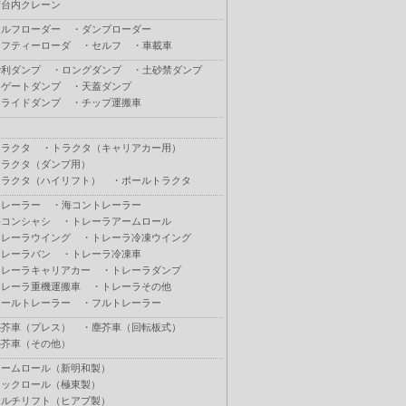
荷台内クレーン
セルフローダー
・
ダンプローダー
セフティーローダ
・
セルフ
・
車載車
砂利ダンプ
・
ロングダンプ
・
土砂禁ダンプ
Ｌゲートダンプ
・
天蓋ダンプ
スライドダンプ
・
チップ運搬車
トラクタ
・
トラクタ（キャリアカー用）
トラクタ（ダンプ用）
トラクタ（ハイリフト）
・
ポールトラクタ
トレーラー
・
海コントレーラー
海コンシャシ
・
トレーラアームロール
トレーラウイング
・
トレーラ冷凍ウイング
トレーラバン
・
トレーラ冷凍車
トレーラキャリアカー
・
トレーラダンプ
トレーラ重機運搬車
・
トレーラその他
ポールトレーラー
・
フルトレーラー
塵芥車（プレス）
・
塵芥車（回転板式）
塵芥車（その他）
アームロール（新明和製）
フックロール（極東製）
マルチリフト（ヒアブ製）