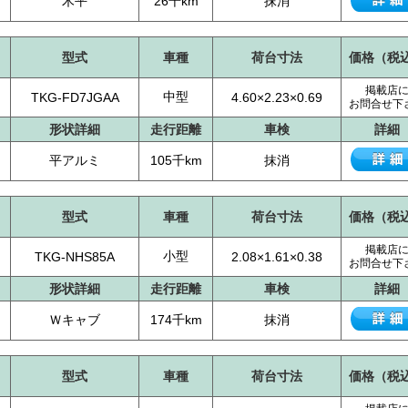
木平
26千km
抹消
型式
車種
荷台寸法
価格（税
掲載店
中型
TKG-FD7JGAA
4.60×2.23×0.69
お問合せ下
形状詳細
走行距離
車検
詳細
平アルミ
105千km
抹消
型式
車種
荷台寸法
価格（税
掲載店
小型
TKG-NHS85A
2.08×1.61×0.38
お問合せ下
形状詳細
走行距離
車検
詳細
Ｗキャブ
174千km
抹消
型式
車種
荷台寸法
価格（税