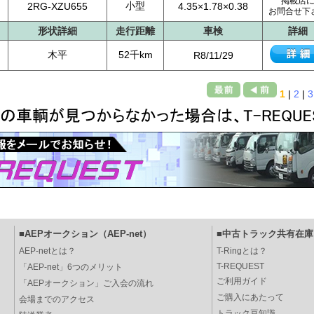
掲載店
小型
2RG-XZU655
4.35×1.78×0.38
お問合せ下
形状詳細
走行距離
車検
詳細
木平
52千km
R8/11/29
1
|
2
|
3
■AEPオークション（AEP-net）
■中古トラック共有在庫（
AEP-netとは？
T-Ringとは？
T-REQUEST
「AEP-net」6つのメリット
ご利用ガイド
「AEPオークション」ご入会の流れ
ご購入にあたって
会場までのアクセス
トラック豆知識