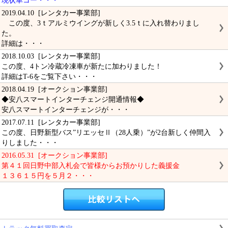
現状車コー・・・
2019.04.10 [レンタカー事業部]
この度、3ｔアルミウイングが新しく3.5ｔに入れ替わりまし
た。
詳細は・・・
2018.10.03 [レンタカー事業部]
この度、4トン冷蔵冷凍車が新たに加わりました！
詳細はT-6をご覧下さい・・・
2018.04.19 [オークション事業部]
◆安八スマートインターチェンジ開通情報◆
安八スマートインターチェンジが・・・
2017.07.11 [レンタカー事業部]
この度、日野新型バス”リエッセⅡ（28人乗）”が2台新しく仲間入
りしました・・・
2016.05.31 [オークション事業部]
第４１回日野中部入札会で皆様からお預かりした義援金
１３６１５円を５月２・・・