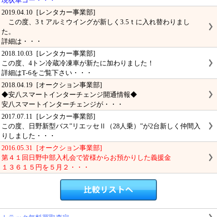
現状車コー・・・
2019.04.10 [レンタカー事業部]
この度、3ｔアルミウイングが新しく3.5ｔに入れ替わりまし
た。
詳細は・・・
2018.10.03 [レンタカー事業部]
この度、4トン冷蔵冷凍車が新たに加わりました！
詳細はT-6をご覧下さい・・・
2018.04.19 [オークション事業部]
◆安八スマートインターチェンジ開通情報◆
安八スマートインターチェンジが・・・
2017.07.11 [レンタカー事業部]
この度、日野新型バス”リエッセⅡ（28人乗）”が2台新しく仲間入
りしました・・・
2016.05.31 [オークション事業部]
第４１回日野中部入札会で皆様からお預かりした義援金
１３６１５円を５月２・・・