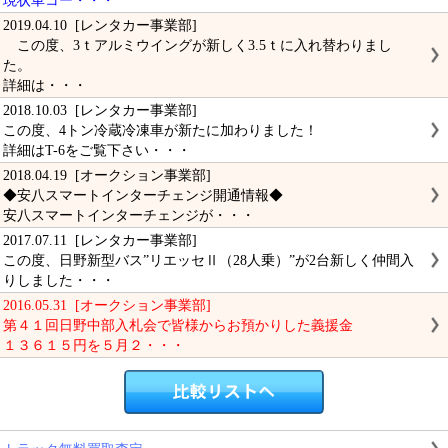
現状車コー・・・
2019.04.10 [レンタカー事業部]
この度、3ｔアルミウイングが新しく3.5ｔに入れ替わりまし
た。
詳細は・・・
2018.10.03 [レンタカー事業部]
この度、4トン冷蔵冷凍車が新たに加わりました！
詳細はT-6をご覧下さい・・・
2018.04.19 [オークション事業部]
◆安八スマートインターチェンジ開通情報◆
安八スマートインターチェンジが・・・
2017.07.11 [レンタカー事業部]
この度、日野新型バス”リエッセⅡ（28人乗）”が2台新しく仲間入
りしました・・・
2016.05.31 [オークション事業部]
第４１回日野中部入札会で皆様からお預かりした義援金
１３６１５円を５月２・・・