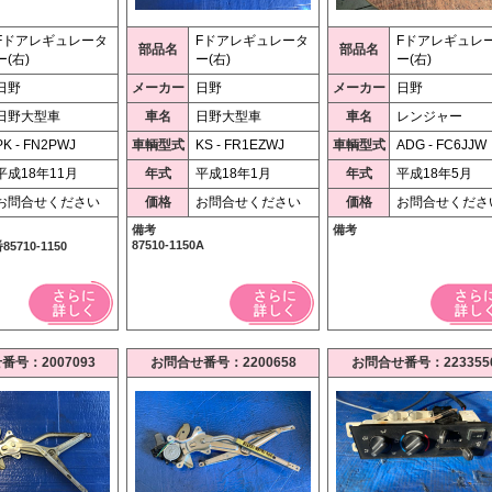
Fドアレギュレータ
Fドアレギュレータ
Fドアレギュレ
部品名
部品名
ー(右)
ー(右)
ー(右)
日野
メーカー
日野
メーカー
日野
日野大型車
車名
日野大型車
車名
レンジャー
PK - FN2PWJ
車輌型式
KS - FR1EZWJ
車輌型式
ADG - FC6JJW
平成18年11月
年式
平成18年1月
年式
平成18年5月
お問合せください
価格
お問合せください
価格
お問合せくださ
備考
備考
87510-1150A
710-1150
番号：2007093
お問合せ番号：2200658
お問合せ番号：223355