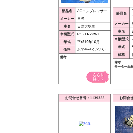
部品名
ACコンプレッサー
部品名
メーカー
日野
メーカー
車名
日野大型車
車名
車輌型式
PK - FN2PWJ
車輌型式
年式
平成19年10月
年式
価格
お問合せください
価格
備考
備考
モーター品番85
お問合せ番号：1139323
お問合せ