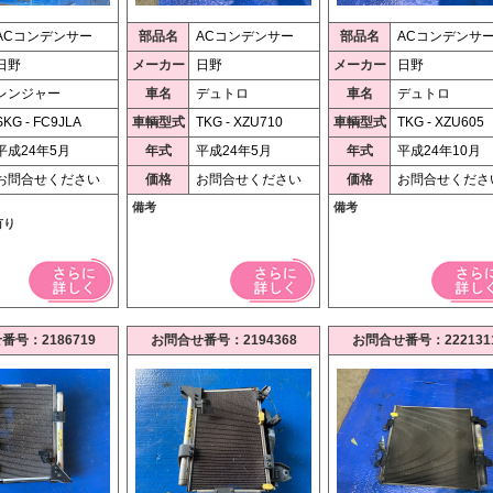
ACコンデンサー
部品名
ACコンデンサー
部品名
ACコンデンサ
日野
メーカー
日野
メーカー
日野
レンジャー
車名
デュトロ
車名
デュトロ
SKG - FC9JLA
車輌型式
TKG - XZU710
車輌型式
TKG - XZU605
平成24年5月
年式
平成24年5月
年式
平成24年10月
お問合せください
価格
お問合せください
価格
お問合せくださ
備考
備考
有り
番号：2186719
お問合せ番号：2194368
お問合せ番号：222131