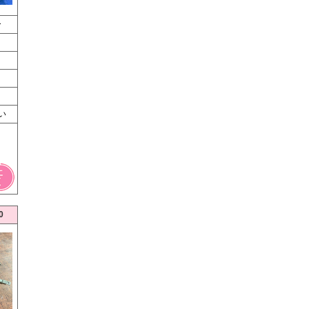
ー
い
0