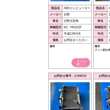
部品名
ABSコンピューター
部品名
メーカー
日野
メーカー
車名
日野大型車
車名
車輌型式
KC - FR1KZF
車輌型式
年式
平成12年4月
年式
価格
お問合せください
価格
備考
備考
フィン折れ
お問合せ番号：2199030
お問合せ