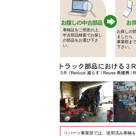
車検証をご用意の上、
お探しの
中古部品検索でお探し
ましたら
の部品をお選び下さ
事業部ま
い。
下さい。
リパーツ事業部では、使用済み車輌を