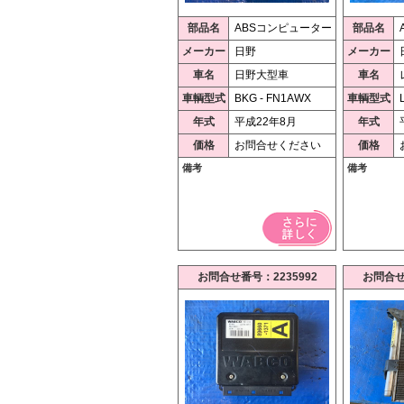
部品名
ABSコンピューター
部品名
メーカー
日野
メーカー
車名
日野大型車
車名
車輌型式
BKG - FN1AWX
車輌型式
年式
平成22年8月
年式
価格
お問合せください
価格
備考
備考
お問合せ番号：2235992
お問合せ