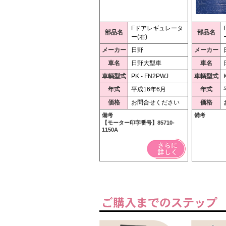
Fドアレギュレータ
部品名
部品名
ー(右)
メーカー
日野
メーカー
車名
日野大型車
車名
車輌型式
PK - FN2PWJ
車輌型式
年式
平成16年6月
年式
価格
お問合せください
価格
備考
備考
【モーター印字番号】85710-
1150A