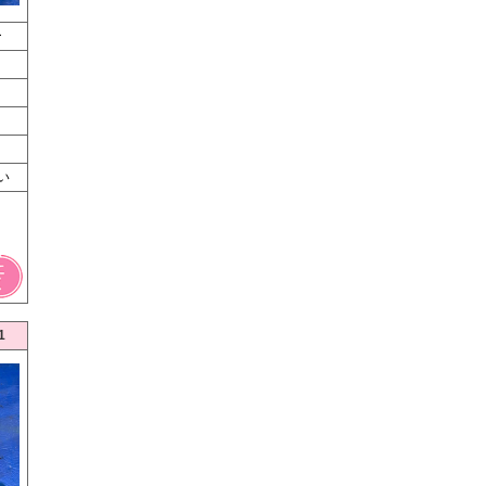
ー
い
1