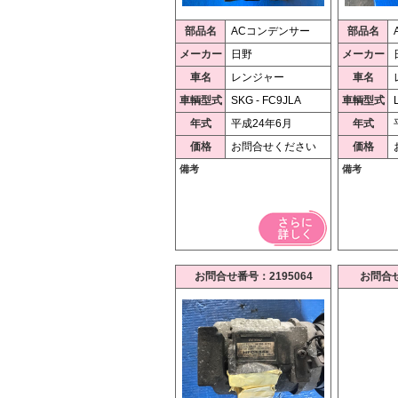
部品名
ACコンデンサー
部品名
メーカー
日野
メーカー
車名
レンジャー
車名
車輌型式
SKG - FC9JLA
車輌型式
年式
平成24年6月
年式
価格
お問合せください
価格
備考
備考
お問合せ番号：2195064
お問合せ