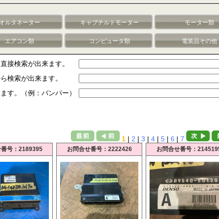
オルタネーター
キャブチルトモーター
モーター類
エアコン類
コンピュータ類
電装品その他
ら直接検索が出来ます。
から検索が出来ます。
します。（例：バンパー）
1
|
2
|
3
|
4
|
5
|
6
|
7
番号：2189395
お問合せ番号：2222426
お問合せ番号：214519