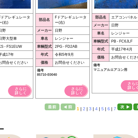
Fドアレギュレータ
Fドアレギュレータ
部品名
エアコンパネル
部品名
ー(右)
ー(右)
メーカー
日野
日野
メーカー
日野
車名
レンジャー
日野大型車
車名
レンジャー
車輌型式
PB - FC6JLF
KS - FS1EUW
車輌型式
2PG - FD2AB
年式
平成17年4月
平成17年
年式
令和5年9月
価格
お問合せくださ
お問合せください
価格
お問合せください
備考
マニュアルエアコン用
備考
85710-E0040
1
|
2
|
3
|
4
|
5
|
6
|
7