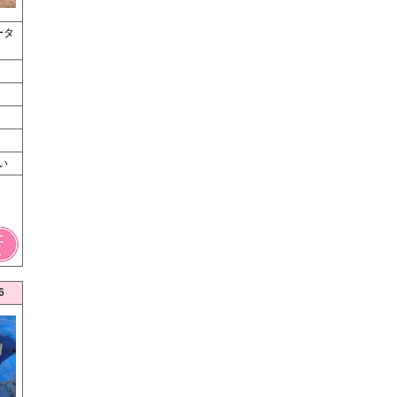
ータ
い
6