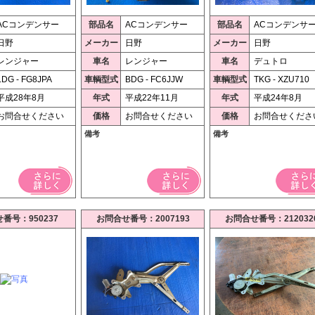
ACコンデンサー
部品名
ACコンデンサー
部品名
ACコンデンサ
日野
メーカー
日野
メーカー
日野
レンジャー
車名
レンジャー
車名
デュトロ
LDG - FG8JPA
車輌型式
BDG - FC6JJW
車輌型式
TKG - XZU710
平成28年8月
年式
平成22年11月
年式
平成24年8月
お問合せください
価格
お問合せください
価格
お問合せくださ
備考
備考
番号：950237
お問合せ番号：2007193
お問合せ番号：212032