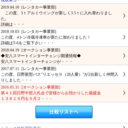
現状車コー・・・
2019.04.10 [レンタカー事業部]
この度、3ｔアルミウイングが新しく3.5ｔに入れ替わりまし
た。
詳細は・・・
2018.10.03 [レンタカー事業部]
この度、4トン冷蔵冷凍車が新たに加わりました！
詳細はT-6をご覧下さい・・・
2018.04.19 [オークション事業部]
◆安八スマートインターチェンジ開通情報◆
安八スマートインターチェンジが・・・
2017.07.11 [レンタカー事業部]
この度、日野新型バス”リエッセⅡ（28人乗）”が2台新しく仲間入
りしました・・・
2016.05.31 [オークション事業部]
第４１回日野中部入札会で皆様からお預かりした義援金
１３６１５円を５月２・・・