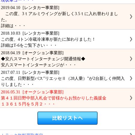
現状車コー・・・
2019.04.10 [レンタカー事業部]
この度、3ｔアルミウイングが新しく3.5ｔに入れ替わりまし
た。
詳細は・・・
2018.10.03 [レンタカー事業部]
この度、4トン冷蔵冷凍車が新たに加わりました！
詳細はT-6をご覧下さい・・・
2018.04.19 [オークション事業部]
◆安八スマートインターチェンジ開通情報◆
安八スマートインターチェンジが・・・
2017.07.11 [レンタカー事業部]
この度、日野新型バス”リエッセⅡ（28人乗）”が2台新しく仲間入
りしました・・・
2016.05.31 [オークション事業部]
第４１回日野中部入札会で皆様からお預かりした義援金
１３６１５円を５月２・・・