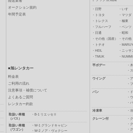
陸送業者
オークション規約
・
日野
・
いすゞ
年間予定表
・
トヨタ
・
マツダ
・
トレクス
・
極東
・
フルハーフ
・
ベンツ
・
日通
・
昭和
・
その他（国産）
・
その他
・
トチオ
・
MARUY
・
HEIL
・
ニッサ
・
TMUK
・
NUMMI
平ボデー
・
■旭レンタカー
・
料金表
ウイング
・
ご利用の流れ
・
注意事項・補償について
バン
・
よくあるご質問
・
・
レンタカー約款
冷凍車
・
取扱い車種
・
B-1 リエッセⅡ
（バス）
クレーン付
・
・
取扱い車種
・
W-1 グランドキャビン
・
（ワゴン）
・
W-2 ノア・ヴォクシー