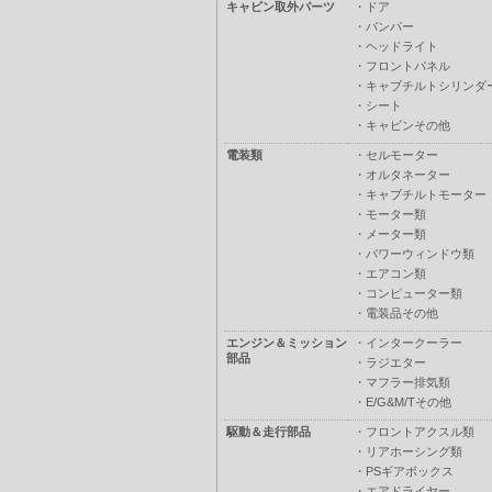
キャビン取外パーツ
・
ドア
・
バンパー
・
ヘッドライト
・
フロントパネル
・
キャブチルトシリンダ
・
シート
・
キャビンその他
電装類
・
セルモーター
・
オルタネーター
・
キャブチルトモーター
・
モーター類
・
メーター類
・
パワーウィンドウ類
・
エアコン類
・
コンピューター類
・
電装品その他
エンジン＆ミッション
・
インタークーラー
部品
・
ラジエター
・
マフラー排気類
・
E/G&M/Tその他
駆動＆走行部品
・
フロントアクスル類
・
リアホーシング類
・
PSギアボックス
・
エアドライヤー