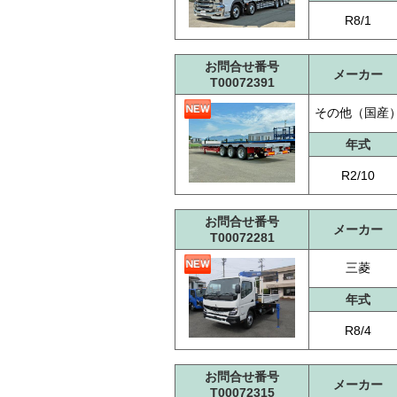
R8/1
お問合せ番号
メーカー
T00072391
その他（国産
年式
R2/10
お問合せ番号
メーカー
T00072281
三菱
年式
R8/4
お問合せ番号
メーカー
T00072315