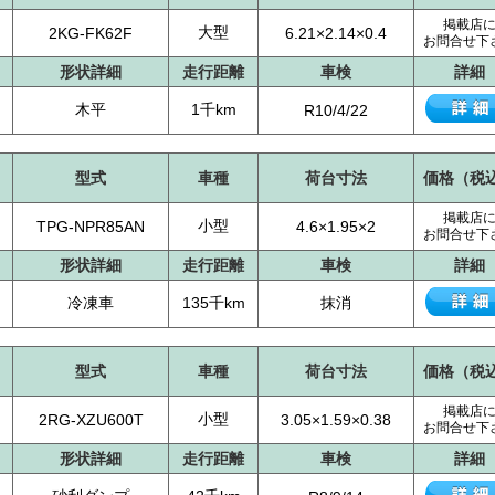
掲載店
大型
2KG-FK62F
6.21×2.14×0.4
お問合せ下
形状詳細
走行距離
車検
詳細
木平
1千km
R10/4/22
型式
車種
荷台寸法
価格（税
掲載店
小型
TPG-NPR85AN
4.6×1.95×2
お問合せ下
形状詳細
走行距離
車検
詳細
冷凍車
135千km
抹消
型式
車種
荷台寸法
価格（税
掲載店
小型
2RG-XZU600T
3.05×1.59×0.38
お問合せ下
形状詳細
走行距離
車検
詳細