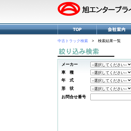
中古トラック検索
> 検索結果一覧
メーカー
車 種
年 式
形 状
お問合せ番号