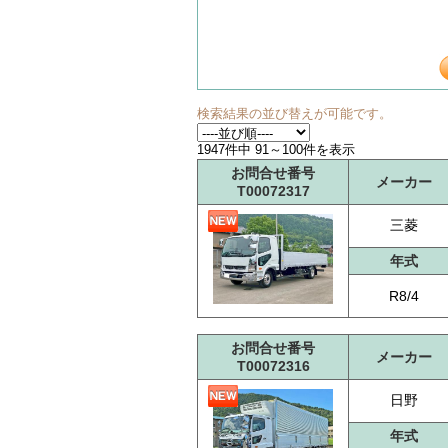
検索結果の並び替えが可能です。
1947件中 91～100件を表示
お問合せ番号
メーカー
T00072317
三菱
年式
R8/4
お問合せ番号
メーカー
T00072316
日野
年式