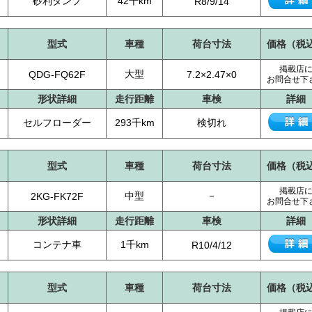
砂利ダンプ
42千km
R8/9/14
型式
車種
荷台寸法
価格（税
掲載店
大型
QDG-FQ62F
7.2×2.47×0
お問合せ下
形状詳細
走行距離
車検
詳細
セルフローダー
293千km
検切れ
型式
車種
荷台寸法
価格（税
掲載店
中型
－
2KG-FK72F
お問合せ下
形状詳細
走行距離
車検
詳細
コンテナ車
1千km
R10/4/12
型式
車種
荷台寸法
価格（税