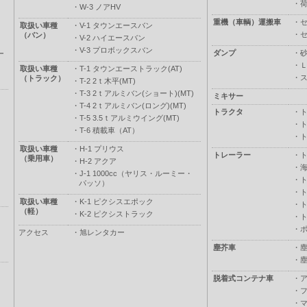
・
・
W-3 ノアHV
重機（車輌）運搬車
・
取扱い車種
・
V-1 タウンエースバン
・
（バン）
・
V-2 ハイエースバン
・
V-3 プロボックスバン
ダンプ
・
ー
・
取扱い車種
・
T-1 タウンエーストラック(AT)
・
（トラック）
・
T-2 2ｔ木平(MT)
・
T-3 2ｔアルミバン(ショート)(MT)
ミキサー
・
T-4 2ｔアルミバン(ロング)(MT)
トラクタ
・
・
T-5 3.5ｔアルミウイング(MT)
・
・
T-6 積載車（AT）
・
取扱い車種
・
H-1 プリウス
トレーラー
・
（乗用車）
・
H-2 アクア
・
・
J-1 1000cc（ヤリス・ルーミー・
・
パッソ）
・
取扱い車種
・
K-1 ピクシスエポック
・
（軽）
・
K-2 ピクシストラック
・
・
アクセス
・
旭レンタカー
塵芥車
・
・
脱着式コンテナ車
・
・
・