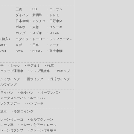
・
三菱
・
UD
・
ニッサン
・
ダイハツ
・
新明和
・
トレモ
・
日本車輌
・
アンチコ
・
日野車体
・
ボルボ
・
東急
・
ユソーキ
・
ホンダ
・
スズキ
・
スバル
（輸入）
・
コダイラ
・
トーヨー
・
フッファーマン
ASU
・
東邦
・
日車
・
アーチ
ンMT
・
BMW
・
BURG
・
富士車輌
木平
・
シャシ
・
平アルミ
・
幌車
スクラップ運搬車
・
チップ運搬車
・
Ｗキャブ
アルミウイング
・
幌ウイング
・
保冷ウイング
フルウイング
ドライバン
・
保冷バン
・
オープンバン
ウォークスルーバン・ルートバン
バランスボデー
・
ハンガー車
冷凍車
・
冷凍ウイング
クレーン付カーゴ
・
セルフクレーン
クレーン車
・
クレーン付アームロール
クレーン付ダンプ
・
クレーン付車載車