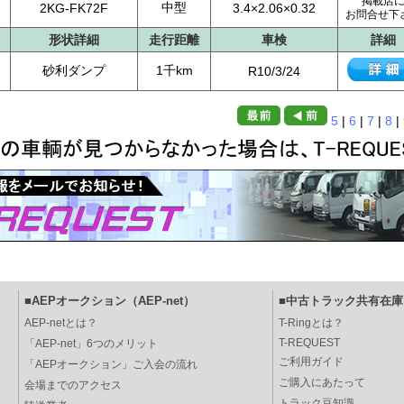
掲載店
中型
2KG-FK72F
3.4×2.06×0.32
お問合せ下
形状詳細
走行距離
車検
詳細
砂利ダンプ
1千km
R10/3/24
5
|
6
|
7
|
8
|
■AEPオークション（AEP-net）
■中古トラック共有在庫（
AEP-netとは？
T-Ringとは？
T-REQUEST
「AEP-net」6つのメリット
ご利用ガイド
「AEPオークション」ご入会の流れ
ご購入にあたって
会場までのアクセス
トラック豆知識