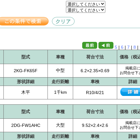
5
|
6
|
7
|
8
|
型式
車種
荷台寸法
価格（税
掲載店
中型
2KG-FK65F
6.2×2.35×0.69
お問合せ下
形状詳細
走行距離
車検
詳細
木平
1千km
R10/4/21
型式
車種
荷台寸法
価格（税
掲載店
大型
2DG-FW1AHC
9.52×2.4×2.6
お問合せ下
形状詳細
走行距離
車検
詳細