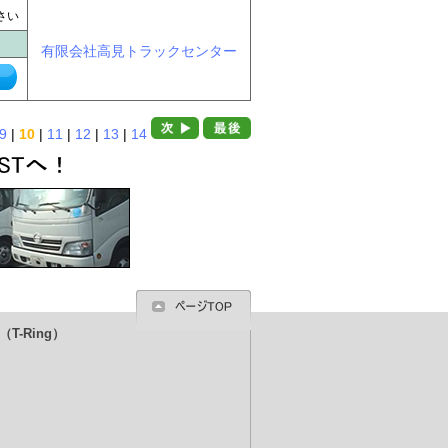
に
さい
有限会社高見トラックセンター
9
|
10
|
11
|
12
|
13
|
14
T-Ring）