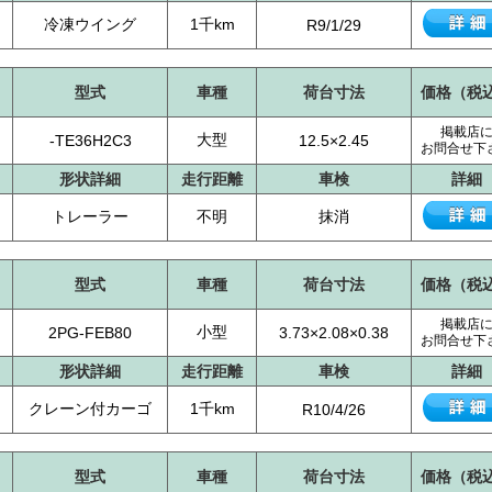
冷凍ウイング
1千km
R9/1/29
型式
車種
荷台寸法
価格（税
掲載店
）
大型
-TE36H2C3
12.5×2.45
お問合せ下
形状詳細
走行距離
車検
詳細
トレーラー
不明
抹消
型式
車種
荷台寸法
価格（税
掲載店
小型
2PG-FEB80
3.73×2.08×0.38
お問合せ下
形状詳細
走行距離
車検
詳細
クレーン付カーゴ
1千km
R10/4/26
型式
車種
荷台寸法
価格（税