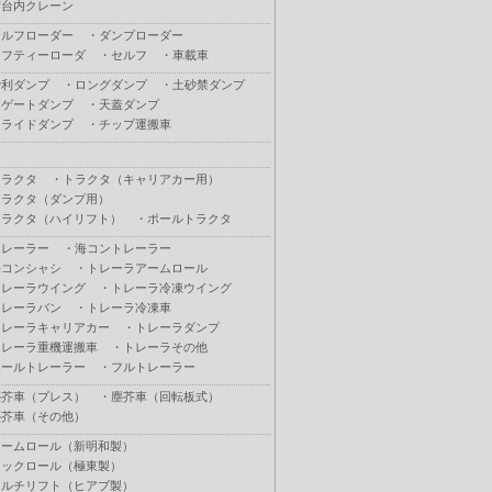
荷台内クレーン
セルフローダー
・
ダンプローダー
セフティーローダ
・
セルフ
・
車載車
砂利ダンプ
・
ロングダンプ
・
土砂禁ダンプ
Ｌゲートダンプ
・
天蓋ダンプ
スライドダンプ
・
チップ運搬車
トラクタ
・
トラクタ（キャリアカー用）
トラクタ（ダンプ用）
トラクタ（ハイリフト）
・
ポールトラクタ
トレーラー
・
海コントレーラー
海コンシャシ
・
トレーラアームロール
トレーラウイング
・
トレーラ冷凍ウイング
トレーラバン
・
トレーラ冷凍車
トレーラキャリアカー
・
トレーラダンプ
トレーラ重機運搬車
・
トレーラその他
ポールトレーラー
・
フルトレーラー
塵芥車（プレス）
・
塵芥車（回転板式）
塵芥車（その他）
アームロール（新明和製）
フックロール（極東製）
マルチリフト（ヒアブ製）