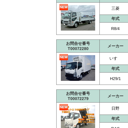
三菱
年式
R8/4
お問合せ番号
メーカー
T00072280
いすゞ
年式
H29/1
お問合せ番号
メーカー
T00072279
日野
年式