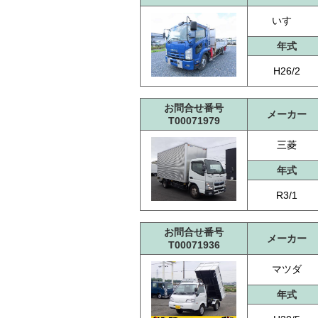
いすゞ
年式
H26/2
お問合せ番号
メーカー
T00071979
三菱
年式
R3/1
お問合せ番号
メーカー
T00071936
マツダ
年式