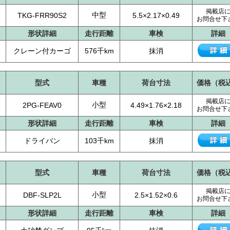
掲載店
中型
TKG-FRR90S2
5.5×2.17×0.49
お問合せ下
形状詳細
走行距離
車検
詳細
クレーン付カーゴ
576千km
抹消
型式
車種
荷台寸法
価格（税
掲載店
小型
2PG-FEAV0
4.49×1.76×2.18
お問合せ下
形状詳細
走行距離
車検
詳細
ドライバン
103千km
抹消
型式
車種
荷台寸法
価格（税
掲載店
小型
DBF-SLP2L
2.5×1.52×0.6
お問合せ下
形状詳細
走行距離
車検
詳細