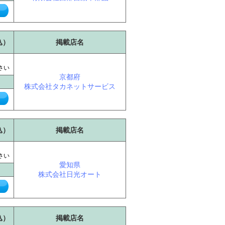
込）
掲載店名
に
さい
京都府
株式会社タカネットサービス
込）
掲載店名
に
さい
愛知県
株式会社日光オート
込）
掲載店名