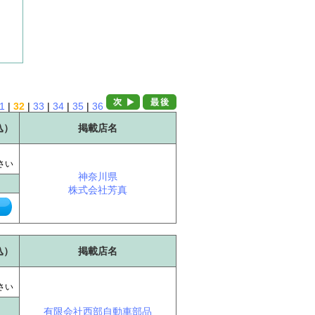
1
|
32
|
33
|
34
|
35
|
36
込）
掲載店名
に
さい
神奈川県
株式会社芳真
込）
掲載店名
に
さい
有限会社西部自動車部品