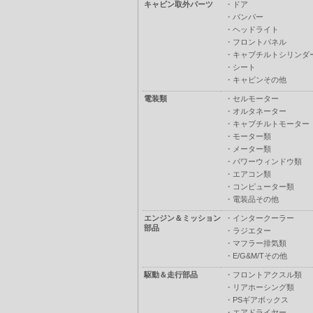
キャビン取外パーツ
・
ドア
・
バンパー
・
ヘッドライト
・
フロントパネル
・
キャブチルトシリンダ
・
シート
・
キャビンその他
電装類
・
セルモーター
・
オルタネーター
・
キャブチルトモーター
・
モーター類
・
メーター類
・
パワーウィンドウ類
・
エアコン類
・
コンピューター類
・
電装品その他
エンジン＆ミッション
・
インタークーラー
部品
・
ラジエター
・
マフラー排気類
・
E/G&M/Tその他
駆動＆走行部品
・
フロントアクスル類
・
リアホーシング類
・
PSギアボックス
・
エアドライヤー