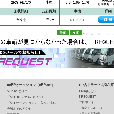
掲載店
小型
2RG-FBAV0
3.0×1.65×1.76
お問合せ下
形状詳細
走行距離
車検
詳細
冷凍車
1千km
R10/3/31
27
|
28
|
29
|
30
|
3
■AEPオークション（AEP-net）
■中古トラック共有在庫（
AEP-netとは？
T-Ringとは？
T-REQUEST
「AEP-net」6つのメリット
ご利用ガイド
「AEPオークション」ご入会の流れ
ご購入にあたって
会場までのアクセス
トラック豆知識