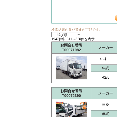
検索結果の並び替えが可能です。
1947件中 311～320件を表示
お問合せ番号
メーカー
T00071982
いすゞ
年式
R2/5
お問合せ番号
メーカー
T00072390
三菱
年式