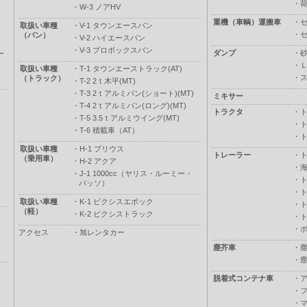
・
・
W-3 ノアHV
重機（車輌）運搬車
・
取扱い車種
・
V-1 タウンエースバン
・
（バン）
・
V-2 ハイエースバン
・
V-3 プロボックスバン
ダンプ
・
ー
・
取扱い車種
・
T-1 タウンエーストラック(AT)
・
（トラック）
・
T-2 2ｔ木平(MT)
・
T-3 2ｔアルミバン(ショート)(MT)
ミキサー
・
T-4 2ｔアルミバン(ロング)(MT)
トラクタ
・
・
T-5 3.5ｔアルミウイング(MT)
・
・
T-6 積載車（AT）
・
取扱い車種
・
H-1 プリウス
トレーラー
・
（乗用車）
・
H-2 アクア
・
・
J-1 1000cc（ヤリス・ルーミー・
・
パッソ）
・
取扱い車種
・
K-1 ピクシスエポック
・
（軽）
・
K-2 ピクシストラック
・
・
アクセス
・
旭レンタカー
塵芥車
・
・
脱着式コンテナ車
・
・
・