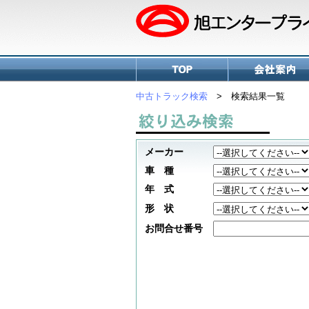
中古トラック検索
> 検索結果一覧
メーカー
車 種
年 式
形 状
お問合せ番号