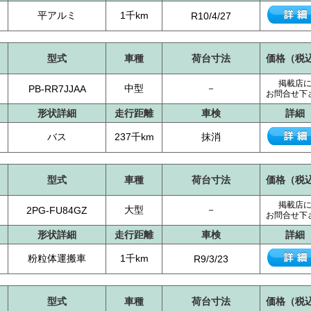
平アルミ
1千km
R10/4/27
型式
車種
荷台寸法
価格（税
掲載店
中型
－
PB-RR7JJAA
お問合せ下
形状詳細
走行距離
車検
詳細
バス
237千km
抹消
型式
車種
荷台寸法
価格（税
掲載店
大型
－
2PG-FU84GZ
お問合せ下
形状詳細
走行距離
車検
詳細
粉粒体運搬車
1千km
R9/3/23
型式
車種
荷台寸法
価格（税