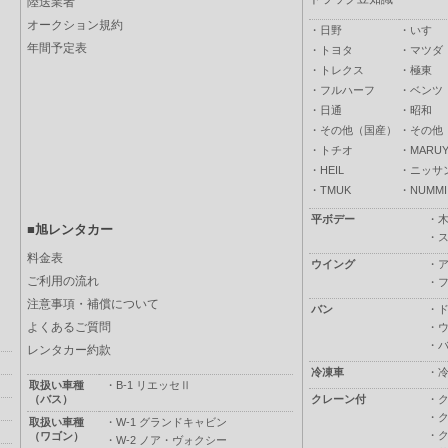
陸送業者
オークション規約
・
日野
・
いすゞ
年間予定表
・
トヨタ
・
マツダ
・
トレクス
・
極東
・
フルハーフ
・
ベンツ
・
日通
・
昭和
・
その他（国産）
・
その他
・
トチオ
・
MARUY
・
HEIL
・
ニッサ
・
TMUK
・
NUMMI
平ボデー
・
■旭レンタカー
・
料金表
ウイング
・
ご利用の流れ
・
注意事項・補償について
バン
・
よくあるご質問
・
・
レンタカー約款
冷凍車
・
取扱い車種
・
B-1 リエッセⅡ
（バス）
クレーン付
・
・
取扱い車種
・
W-1 グランドキャビン
・
（ワゴン）
・
W-2 ノア・ヴォクシー