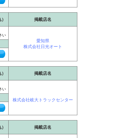
込）
掲載店名
に
さい
愛知県
株式会社日光オート
込）
掲載店名
に
さい
株式会社岐大トラックセンター
込）
掲載店名