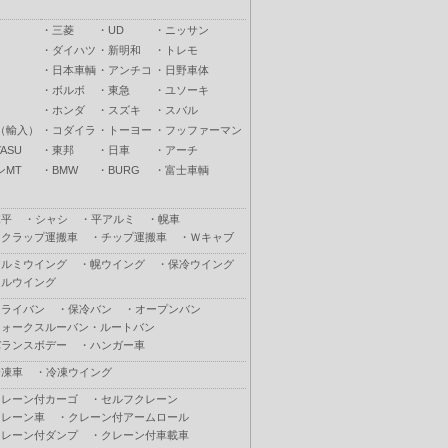
・
三菱
・
UD
・
ニッサン
・
ダイハツ
・
新明和
・
トレモ
・
日本車輌
・
アンチコ
・
日野車体
・
ボルボ
・
東急
・
ユソーキ
・
ホンダ
・
スズキ
・
スバル
（輸入）
・
コダイラ
・
トーヨー
・
フッファーマン
ASU
・
東邦
・
日車
・
アーチ
ンMT
・
BMW
・
BURG
・
富士車輌
木平
・
シャシ
・
平アルミ
・
幌車
スクラップ運搬車
・
チップ運搬車
・
Ｗキャブ
アルミウイング
・
幌ウイング
・
保冷ウイング
フルウイング
ドライバン
・
保冷バン
・
オープンバン
ウォークスルーバン・ルートバン
バランスボデー
・
ハンガー車
冷凍車
・
冷凍ウイング
クレーン付カーゴ
・
セルフクレーン
クレーン車
・
クレーン付アームロール
クレーン付ダンプ
・
クレーン付車載車