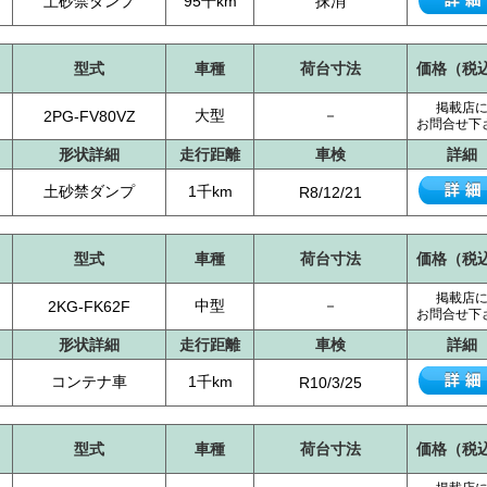
土砂禁ダンプ
95千km
抹消
型式
車種
荷台寸法
価格（税
掲載店
大型
－
2PG-FV80VZ
お問合せ下
形状詳細
走行距離
車検
詳細
土砂禁ダンプ
1千km
R8/12/21
型式
車種
荷台寸法
価格（税
掲載店
中型
－
2KG-FK62F
お問合せ下
形状詳細
走行距離
車検
詳細
コンテナ車
1千km
R10/3/25
型式
車種
荷台寸法
価格（税