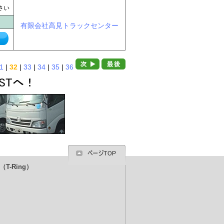
に
さい
有限会社高見トラックセンター
1
|
32
|
33
|
34
|
35
|
36
T-Ring）