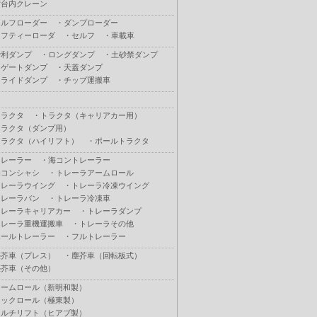
荷台内クレーン
セルフローダー
・
ダンプローダー
セフティーローダ
・
セルフ
・
車載車
砂利ダンプ
・
ロングダンプ
・
土砂禁ダンプ
Ｌゲートダンプ
・
天蓋ダンプ
スライドダンプ
・
チップ運搬車
トラクタ
・
トラクタ（キャリアカー用）
トラクタ（ダンプ用）
トラクタ（ハイリフト）
・
ポールトラクタ
トレーラー
・
海コントレーラー
海コンシャシ
・
トレーラアームロール
トレーラウイング
・
トレーラ冷凍ウイング
トレーラバン
・
トレーラ冷凍車
トレーラキャリアカー
・
トレーラダンプ
トレーラ重機運搬車
・
トレーラその他
ポールトレーラー
・
フルトレーラー
塵芥車（プレス）
・
塵芥車（回転板式）
塵芥車（その他）
アームロール（新明和製）
フックロール（極東製）
マルチリフト（ヒアブ製）