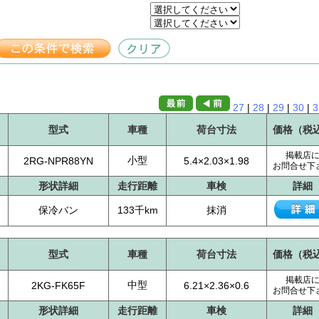
27
|
28
|
29
|
30
|
3
型式
車種
荷台寸法
価格（税
掲載店
小型
2RG-NPR88YN
5.4×2.03×1.98
お問合せ下
形状詳細
走行距離
車検
詳細
保冷バン
133千km
抹消
型式
車種
荷台寸法
価格（税
掲載店
中型
2KG-FK65F
6.21×2.36×0.6
お問合せ下
形状詳細
走行距離
車検
詳細