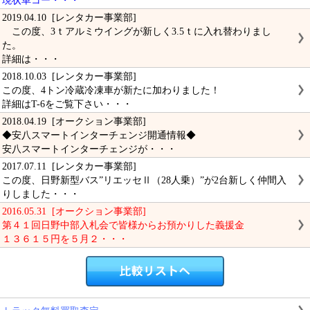
現状車コー・・・
2019.04.10 [レンタカー事業部]
この度、3ｔアルミウイングが新しく3.5ｔに入れ替わりまし
た。
詳細は・・・
2018.10.03 [レンタカー事業部]
この度、4トン冷蔵冷凍車が新たに加わりました！
詳細はT-6をご覧下さい・・・
2018.04.19 [オークション事業部]
◆安八スマートインターチェンジ開通情報◆
安八スマートインターチェンジが・・・
2017.07.11 [レンタカー事業部]
この度、日野新型バス”リエッセⅡ（28人乗）”が2台新しく仲間入
りしました・・・
2016.05.31 [オークション事業部]
第４１回日野中部入札会で皆様からお預かりした義援金
１３６１５円を５月２・・・