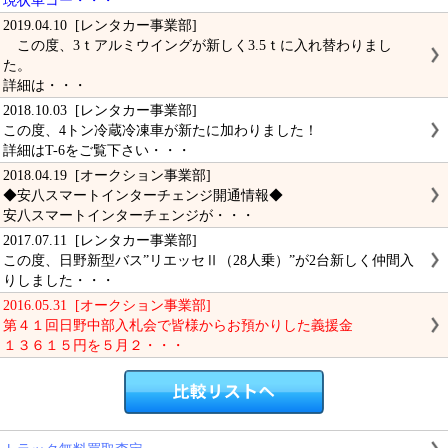
現状車コー・・・
2019.04.10 [レンタカー事業部]
この度、3ｔアルミウイングが新しく3.5ｔに入れ替わりまし
た。
詳細は・・・
2018.10.03 [レンタカー事業部]
この度、4トン冷蔵冷凍車が新たに加わりました！
詳細はT-6をご覧下さい・・・
2018.04.19 [オークション事業部]
◆安八スマートインターチェンジ開通情報◆
安八スマートインターチェンジが・・・
2017.07.11 [レンタカー事業部]
この度、日野新型バス”リエッセⅡ（28人乗）”が2台新しく仲間入
りしました・・・
2016.05.31 [オークション事業部]
第４１回日野中部入札会で皆様からお預かりした義援金
１３６１５円を５月２・・・