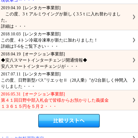
現状車コー・・・
2019.04.10 [レンタカー事業部]
この度、3ｔアルミウイングが新しく3.5ｔに入れ替わりまし
た。
詳細は・・・
2018.10.03 [レンタカー事業部]
この度、4トン冷蔵冷凍車が新たに加わりました！
詳細はT-6をご覧下さい・・・
2018.04.19 [オークション事業部]
◆安八スマートインターチェンジ開通情報◆
安八スマートインターチェンジが・・・
2017.07.11 [レンタカー事業部]
この度、日野新型バス”リエッセⅡ（28人乗）”が2台新しく仲間入
りしました・・・
2016.05.31 [オークション事業部]
第４１回日野中部入札会で皆様からお預かりした義援金
１３６１５円を５月２・・・