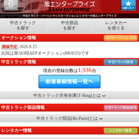
中古トラック
中古部品
レンタカー
を探す
を探す
を借りる
オークション情報
2026.8.25
開催予定
次回は第343回AEPオークション(R8/8/25)です
中古トラック情報
1,936
現在の登録台数は
台
中古トラック共有在庫[T-Ring]とは
中古トラック部品情報
中古トラック部品[Re-Parts]とは
レンタカー情報