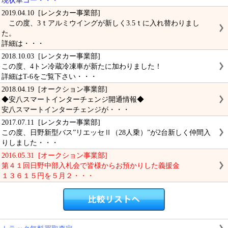
現状車コー・・・
2019.04.10 [レンタカー事業部]
この度、3ｔアルミウイングが新しく3.5ｔに入れ替わりまし
た。
詳細は・・・
2018.10.03 [レンタカー事業部]
この度、4トン冷蔵冷凍車が新たに加わりました！
詳細はT-6をご覧下さい・・・
2018.04.19 [オークション事業部]
◆安八スマートインターチェンジ開通情報◆
安八スマートインターチェンジが・・・
2017.07.11 [レンタカー事業部]
この度、日野新型バス”リエッセⅡ（28人乗）”が2台新しく仲間入
りしました・・・
2016.05.31 [オークション事業部]
第４１回日野中部入札会で皆様からお預かりした義援金
１３６１５円を５月２・・・