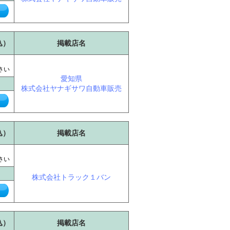
込）
掲載店名
に
さい
愛知県
株式会社ヤナギサワ自動車販売
込）
掲載店名
に
さい
株式会社トラック１バン
込）
掲載店名