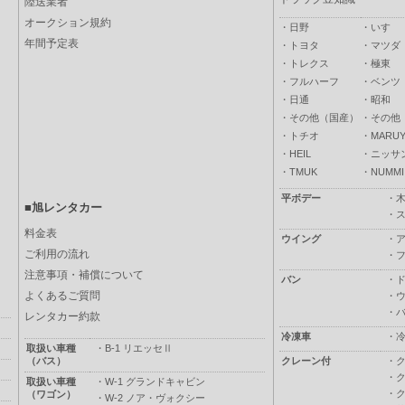
陸送業者
オークション規約
・
日野
・
いすゞ
年間予定表
・
トヨタ
・
マツダ
・
トレクス
・
極東
・
フルハーフ
・
ベンツ
・
日通
・
昭和
・
その他（国産）
・
その他
・
トチオ
・
MARUY
・
HEIL
・
ニッサ
・
TMUK
・
NUMMI
平ボデー
・
■旭レンタカー
・
料金表
ウイング
・
ご利用の流れ
・
注意事項・補償について
バン
・
よくあるご質問
・
・
レンタカー約款
冷凍車
・
取扱い車種
・
B-1 リエッセⅡ
（バス）
クレーン付
・
・
取扱い車種
・
W-1 グランドキャビン
・
（ワゴン）
・
W-2 ノア・ヴォクシー