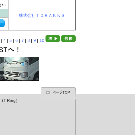
に
さい
株式会社ＴＯＲＡＫＫＳ
|
4
|
5
|
6
|
7
|
8
|
9
|
10
T-Ring）