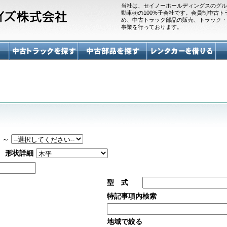
当社は、セイノーホールディングスのグル
動車㈱の100%子会社です。会員制中古
め、中古トラック部品の販売、トラック・
事業を行っております。
～
形状詳細
型 式
特記事項内検索
地域で絞る