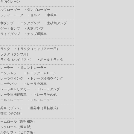
荷台内クレーン
セルフローダー
・
ダンプローダー
セフティーローダ
・
セルフ
・
車載車
砂利ダンプ
・
ロングダンプ
・
土砂禁ダンプ
Ｌゲートダンプ
・
天蓋ダンプ
スライドダンプ
・
チップ運搬車
トラクタ
・
トラクタ（キャリアカー用）
トラクタ（ダンプ用）
トラクタ（ハイリフト）
・
ポールトラクタ
トレーラー
・
海コントレーラー
海コンシャシ
・
トレーラアームロール
トレーラウイング
・
トレーラ冷凍ウイング
トレーラバン
・
トレーラ冷凍車
トレーラキャリアカー
・
トレーラダンプ
トレーラ重機運搬車
・
トレーラその他
ポールトレーラー
・
フルトレーラー
塵芥車（プレス）
・
塵芥車（回転板式）
塵芥車（その他）
アームロール（新明和製）
フックロール（極東製）
マルチリフト（ヒアブ製）