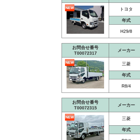
トヨタ
年式
H29/8
お問合せ番号
メーカー
T00072317
三菱
年式
R8/4
お問合せ番号
メーカー
T00072315
三菱
年式