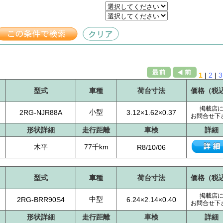
1
|
2
|
3
型式
車種
荷台寸法
価格（税
掲載店
小型
2RG-NJR88A
3.12×1.62×0.37
お問合せ下
形状詳細
走行距離
車検
詳細
木平
77千km
R8/10/06
型式
車種
荷台寸法
価格（税
掲載店
中型
2RG-BRR90S4
6.24×2.14×0.40
お問合せ下
形状詳細
走行距離
車検
詳細