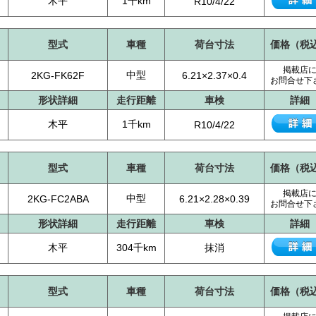
木平
1千km
R10/4/22
型式
車種
荷台寸法
価格（税
掲載店
中型
2KG-FK62F
6.21×2.37×0.4
お問合せ下
形状詳細
走行距離
車検
詳細
木平
1千km
R10/4/22
型式
車種
荷台寸法
価格（税
掲載店
中型
2KG-FC2ABA
6.21×2.28×0.39
お問合せ下
形状詳細
走行距離
車検
詳細
木平
304千km
抹消
型式
車種
荷台寸法
価格（税