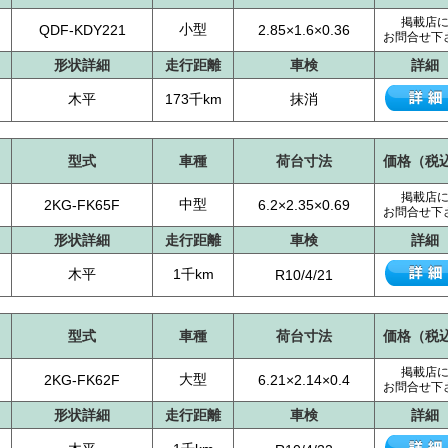
掲載店
小型
QDF-KDY221
2.85×1.6×0.36
お問合せ下
形状詳細
走行距離
車検
詳細
木平
173千km
抹消
型式
車種
荷台寸法
価格（税
掲載店
中型
2KG-FK65F
6.2×2.35×0.69
お問合せ下
形状詳細
走行距離
車検
詳細
木平
1千km
R10/4/21
型式
車種
荷台寸法
価格（税
掲載店
大型
2KG-FK62F
6.21×2.14×0.4
お問合せ下
形状詳細
走行距離
車検
詳細