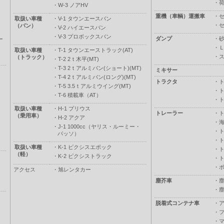
・
・
W-3 ノアHV
重機（車輌）運搬車
・
取扱い車種
・
V-1 タウンエースバン
・
（バン）
・
V-2 ハイエースバン
・
V-3 プロボックスバン
ダンプ
・
ー
・
取扱い車種
・
T-1 タウンエーストラック(AT)
・
（トラック）
・
T-2 2ｔ木平(MT)
・
T-3 2ｔアルミバン(ショート)(MT)
ミキサー
・
T-4 2ｔアルミバン(ロング)(MT)
トラクタ
・
・
T-5 3.5ｔアルミウイング(MT)
・
・
T-6 積載車（AT）
・
取扱い車種
・
H-1 プリウス
トレーラー
・
（乗用車）
・
H-2 アクア
・
・
J-1 1000cc（ヤリス・ルーミー・
・
パッソ）
・
取扱い車種
・
K-1 ピクシスエポック
・
（軽）
・
K-2 ピクシストラック
・
・
アクセス
・
旭レンタカー
塵芥車
・
・
脱着式コンテナ車
・
・
・