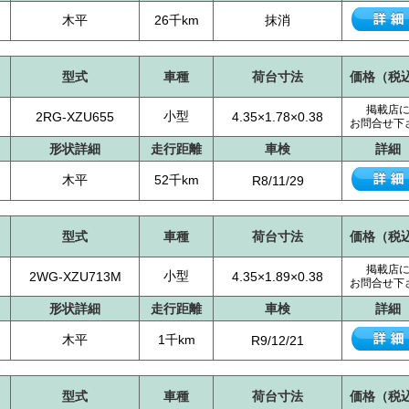
木平
26千km
抹消
型式
車種
荷台寸法
価格（税
掲載店
小型
2RG-XZU655
4.35×1.78×0.38
お問合せ下
形状詳細
走行距離
車検
詳細
木平
52千km
R8/11/29
型式
車種
荷台寸法
価格（税
掲載店
小型
2WG-XZU713M
4.35×1.89×0.38
お問合せ下
形状詳細
走行距離
車検
詳細
木平
1千km
R9/12/21
型式
車種
荷台寸法
価格（税