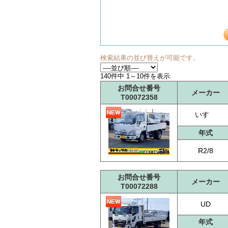
検索結果の並び替えが可能です。
140件中 1～10件を表示
お問合せ番号
メーカー
T00072358
いすゞ
年式
R2/8
お問合せ番号
メーカー
T00072288
UD
年式