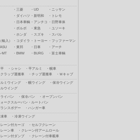
・
三菱
・
UD
・
ニッサン
・
ダイハツ
・
新明和
・
トレモ
・
日本車輌
・
アンチコ
・
日野車体
・
ボルボ
・
東急
・
ユソーキ
・
ホンダ
・
スズキ
・
スバル
（輸入）
・
コダイラ
・
トーヨー
・
フッファーマン
ASU
・
東邦
・
日車
・
アーチ
ンMT
・
BMW
・
BURG
・
富士車輌
木平
・
シャシ
・
平アルミ
・
幌車
スクラップ運搬車
・
チップ運搬車
・
Ｗキャブ
アルミウイング
・
幌ウイング
・
保冷ウイング
フルウイング
ドライバン
・
保冷バン
・
オープンバン
ウォークスルーバン・ルートバン
バランスボデー
・
ハンガー車
冷凍車
・
冷凍ウイング
クレーン付カーゴ
・
セルフクレーン
クレーン車
・
クレーン付アームロール
クレーン付ダンプ
・
クレーン付車載車