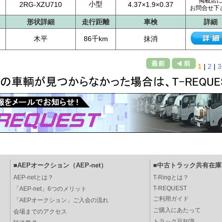
掲載店
小型
2RG-XZU710
4.37×1.9×0.37
お問合せ下
形状詳細
走行距離
車検
詳細
木平
86千km
抹消
1
|
2
|
3
■AEPオークション（AEP-net）
■中古トラック共有在庫（
AEP-netとは？
T-Ringとは？
T-REQUEST
「AEP-net」6つのメリット
ご利用ガイド
「AEPオークション」ご入会の流れ
ご購入にあたって
会場までのアクセス
トラック豆知識