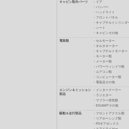
キャビン取外パーツ
・
ドア
・
バンパー
・
ヘッドライト
・
フロントパネル
・
キャブチルトシリンダ
・
シート
・
キャビンその他
電装類
・
セルモーター
・
オルタネーター
・
キャブチルトモーター
・
モーター類
・
メーター類
・
パワーウィンドウ類
・
エアコン類
・
コンピューター類
・
電装品その他
エンジン＆ミッション
・
インタークーラー
部品
・
ラジエター
・
マフラー排気類
・
E/G&M/Tその他
駆動＆走行部品
・
フロントアクスル類
・
リアホーシング類
・
PSギアボックス
・
エアドライヤー