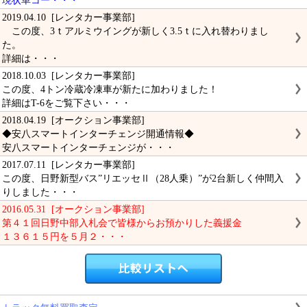
現状車コー・・・
2019.04.10 [レンタカー事業部]
この度、3ｔアルミウイングが新しく3.5ｔに入れ替わりまし
た。
詳細は・・・
2018.10.03 [レンタカー事業部]
この度、4トン冷蔵冷凍車が新たに加わりました！
詳細はT-6をご覧下さい・・・
2018.04.19 [オークション事業部]
◆安八スマートインターチェンジ開通情報◆
安八スマートインターチェンジが・・・
2017.07.11 [レンタカー事業部]
この度、日野新型バス”リエッセⅡ（28人乗）”が2台新しく仲間入
りしました・・・
2016.05.31 [オークション事業部]
第４１回日野中部入札会で皆様からお預かりした義援金
１３６１５円を５月２・・・