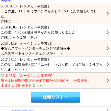
現状車コー・・・
2019.04.10 [レンタカー事業部]
この度、3ｔアルミウイングが新しく3.5ｔに入れ替わりまし
た。
詳細は・・・
2018.10.03 [レンタカー事業部]
この度、4トン冷蔵冷凍車が新たに加わりました！
詳細はT-6をご覧下さい・・・
2018.04.19 [オークション事業部]
◆安八スマートインターチェンジ開通情報◆
安八スマートインターチェンジが・・・
2017.07.11 [レンタカー事業部]
この度、日野新型バス”リエッセⅡ（28人乗）”が2台新しく仲間入
りしました・・・
2016.05.31 [オークション事業部]
第４１回日野中部入札会で皆様からお預かりした義援金
１３６１５円を５月２・・・