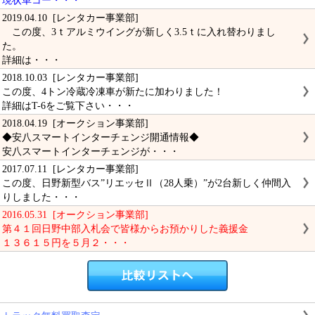
現状車コー・・・
2019.04.10 [レンタカー事業部]
この度、3ｔアルミウイングが新しく3.5ｔに入れ替わりまし
た。
詳細は・・・
2018.10.03 [レンタカー事業部]
この度、4トン冷蔵冷凍車が新たに加わりました！
詳細はT-6をご覧下さい・・・
2018.04.19 [オークション事業部]
◆安八スマートインターチェンジ開通情報◆
安八スマートインターチェンジが・・・
2017.07.11 [レンタカー事業部]
この度、日野新型バス”リエッセⅡ（28人乗）”が2台新しく仲間入
りしました・・・
2016.05.31 [オークション事業部]
第４１回日野中部入札会で皆様からお預かりした義援金
１３６１５円を５月２・・・