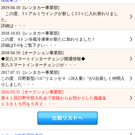
現状車コー・・・
2019.04.10 [レンタカー事業部]
この度、3ｔアルミウイングが新しく3.5ｔに入れ替わりまし
た。
詳細は・・・
2018.10.03 [レンタカー事業部]
この度、4トン冷蔵冷凍車が新たに加わりました！
詳細はT-6をご覧下さい・・・
2018.04.19 [オークション事業部]
◆安八スマートインターチェンジ開通情報◆
安八スマートインターチェンジが・・・
2017.07.11 [レンタカー事業部]
この度、日野新型バス”リエッセⅡ（28人乗）”が2台新しく仲間入
りしました・・・
2016.05.31 [オークション事業部]
第４１回日野中部入札会で皆様からお預かりした義援金
１３６１５円を５月２・・・