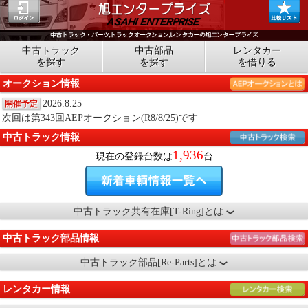
中古トラック
中古部品
レンタカー
を探す
を探す
を借りる
オークション情報
2026.8.25
開催予定
次回は第343回AEPオークション(R8/8/25)です
中古トラック情報
1,936
現在の登録台数は
台
中古トラック共有在庫[T-Ring]とは
中古トラック部品情報
中古トラック部品[Re-Parts]とは
レンタカー情報