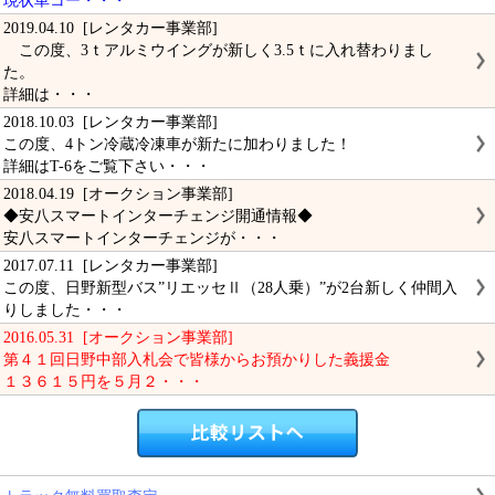
現状車コー・・・
2019.04.10 [レンタカー事業部]
この度、3ｔアルミウイングが新しく3.5ｔに入れ替わりまし
た。
詳細は・・・
2018.10.03 [レンタカー事業部]
この度、4トン冷蔵冷凍車が新たに加わりました！
詳細はT-6をご覧下さい・・・
2018.04.19 [オークション事業部]
◆安八スマートインターチェンジ開通情報◆
安八スマートインターチェンジが・・・
2017.07.11 [レンタカー事業部]
この度、日野新型バス”リエッセⅡ（28人乗）”が2台新しく仲間入
りしました・・・
2016.05.31 [オークション事業部]
第４１回日野中部入札会で皆様からお預かりした義援金
１３６１５円を５月２・・・