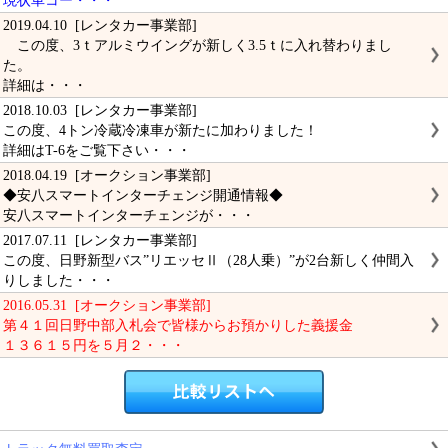
現状車コー・・・
2019.04.10 [レンタカー事業部]
この度、3ｔアルミウイングが新しく3.5ｔに入れ替わりまし
た。
詳細は・・・
2018.10.03 [レンタカー事業部]
この度、4トン冷蔵冷凍車が新たに加わりました！
詳細はT-6をご覧下さい・・・
2018.04.19 [オークション事業部]
◆安八スマートインターチェンジ開通情報◆
安八スマートインターチェンジが・・・
2017.07.11 [レンタカー事業部]
この度、日野新型バス”リエッセⅡ（28人乗）”が2台新しく仲間入
りしました・・・
2016.05.31 [オークション事業部]
第４１回日野中部入札会で皆様からお預かりした義援金
１３６１５円を５月２・・・