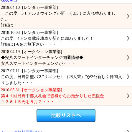
現状車コー・・・
2019.04.10 [レンタカー事業部]
この度、3ｔアルミウイングが新しく3.5ｔに入れ替わりまし
た。
詳細は・・・
2018.10.03 [レンタカー事業部]
この度、4トン冷蔵冷凍車が新たに加わりました！
詳細はT-6をご覧下さい・・・
2018.04.19 [オークション事業部]
◆安八スマートインターチェンジ開通情報◆
安八スマートインターチェンジが・・・
2017.07.11 [レンタカー事業部]
この度、日野新型バス”リエッセⅡ（28人乗）”が2台新しく仲間入
りしました・・・
2016.05.31 [オークション事業部]
第４１回日野中部入札会で皆様からお預かりした義援金
１３６１５円を５月２・・・