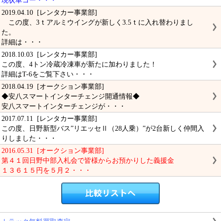
現状車コー・・・
2019.04.10 [レンタカー事業部]
この度、3ｔアルミウイングが新しく3.5ｔに入れ替わりまし
た。
詳細は・・・
2018.10.03 [レンタカー事業部]
この度、4トン冷蔵冷凍車が新たに加わりました！
詳細はT-6をご覧下さい・・・
2018.04.19 [オークション事業部]
◆安八スマートインターチェンジ開通情報◆
安八スマートインターチェンジが・・・
2017.07.11 [レンタカー事業部]
この度、日野新型バス”リエッセⅡ（28人乗）”が2台新しく仲間入
りしました・・・
2016.05.31 [オークション事業部]
第４１回日野中部入札会で皆様からお預かりした義援金
１３６１５円を５月２・・・