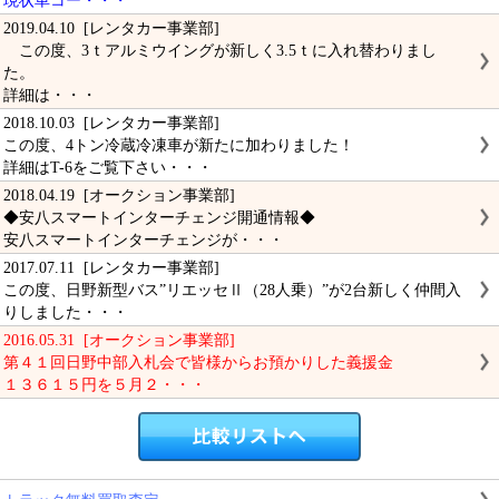
現状車コー・・・
2019.04.10 [レンタカー事業部]
この度、3ｔアルミウイングが新しく3.5ｔに入れ替わりまし
た。
詳細は・・・
2018.10.03 [レンタカー事業部]
この度、4トン冷蔵冷凍車が新たに加わりました！
詳細はT-6をご覧下さい・・・
2018.04.19 [オークション事業部]
◆安八スマートインターチェンジ開通情報◆
安八スマートインターチェンジが・・・
2017.07.11 [レンタカー事業部]
この度、日野新型バス”リエッセⅡ（28人乗）”が2台新しく仲間入
りしました・・・
2016.05.31 [オークション事業部]
第４１回日野中部入札会で皆様からお預かりした義援金
１３６１５円を５月２・・・