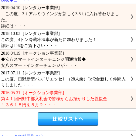
現状車コー・・・
2019.04.10 [レンタカー事業部]
この度、3ｔアルミウイングが新しく3.5ｔに入れ替わりまし
た。
詳細は・・・
2018.10.03 [レンタカー事業部]
この度、4トン冷蔵冷凍車が新たに加わりました！
詳細はT-6をご覧下さい・・・
2018.04.19 [オークション事業部]
◆安八スマートインターチェンジ開通情報◆
安八スマートインターチェンジが・・・
2017.07.11 [レンタカー事業部]
この度、日野新型バス”リエッセⅡ（28人乗）”が2台新しく仲間入
りしました・・・
2016.05.31 [オークション事業部]
第４１回日野中部入札会で皆様からお預かりした義援金
１３６１５円を５月２・・・