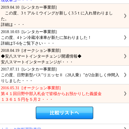
現状車コー・・・
2019.04.10 [レンタカー事業部]
この度、3ｔアルミウイングが新しく3.5ｔに入れ替わりまし
た。
詳細は・・・
2018.10.03 [レンタカー事業部]
この度、4トン冷蔵冷凍車が新たに加わりました！
詳細はT-6をご覧下さい・・・
2018.04.19 [オークション事業部]
◆安八スマートインターチェンジ開通情報◆
安八スマートインターチェンジが・・・
2017.07.11 [レンタカー事業部]
この度、日野新型バス”リエッセⅡ（28人乗）”が2台新しく仲間入
りしました・・・
2016.05.31 [オークション事業部]
第４１回日野中部入札会で皆様からお預かりした義援金
１３６１５円を５月２・・・