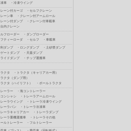
冷凍車
・
冷凍ウイング
クレーン付カーゴ
・
セルフクレーン
クレーン車
・
クレーン付アームロール
クレーン付ダンプ
・
クレーン付車載車
荷台内クレーン
セルフローダー
・
ダンプローダー
セフティーローダ
・
セルフ
・
車載車
砂利ダンプ
・
ロングダンプ
・
土砂禁ダンプ
Ｌゲートダンプ
・
天蓋ダンプ
スライドダンプ
・
チップ運搬車
トラクタ
・
トラクタ（キャリアカー用）
トラクタ（ダンプ用）
トラクタ（ハイリフト）
・
ポールトラクタ
トレーラー
・
海コントレーラー
海コンシャシ
・
トレーラアームロール
トレーラウイング
・
トレーラ冷凍ウイング
トレーラバン
・
トレーラ冷凍車
トレーラキャリアカー
・
トレーラダンプ
トレーラ重機運搬車
・
トレーラその他
ポールトレーラー
・
フルトレーラー
塵芥車（プレス）
・
塵芥車（回転板式）