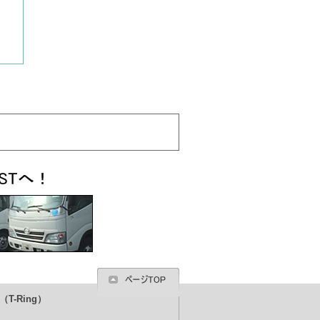
T-Ring）