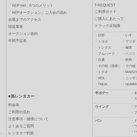
T-REQUEST
「AEP-net」6つのメリット
ご利用ガイド
「AEPオークション」ご入会の流れ
ご購入にあたって
会場までのアクセス
トラック豆知識
陸送業者
オークション規約
・
日野
・
いすゞ
年間予定表
・
トヨタ
・
マツダ
・
トレクス
・
極東
・
フルハーフ
・
ベンツ
・
日通
・
昭和
・
その他（国産）
・
その他
・
トチオ
・
MARUY
・
HEIL
・
ニッサ
・
TMUK
・
NUMMI
平ボデー
・
■旭レンタカー
・
料金表
ウイング
・
ご利用の流れ
・
注意事項・補償について
バン
・
よくあるご質問
・
・
レンタカー約款