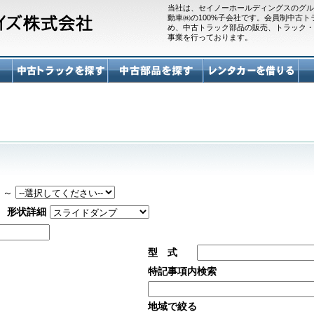
当社は、セイノーホールディングスのグル
動車㈱の100%子会社です。会員制中古
め、中古トラック部品の販売、トラック・
事業を行っております。
～
形状詳細
型 式
特記事項内検索
地域で絞る