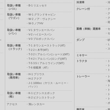
冷凍車
・
取扱い車種
・
B-1 リエッセⅡ
（バス）
クレーン付
・
・
取扱い車種
・
W-1 グランドキャビン
・
（ワゴン）
・
W-2 ノア・ヴォクシー
・
・
W-3 ノアHV
重機（車輌）運搬車
・
取扱い車種
・
V-1 タウンエースバン
・
（バン）
・
V-2 ハイエースバン
・
V-3 プロボックスバン
ダンプ
・
ー
・
取扱い車種
・
T-1 タウンエーストラック(AT)
・
（トラック）
・
T-2 2ｔ木平(MT)
・
T-3 2ｔアルミバン(ショート)(MT)
ミキサー
・
T-4 2ｔアルミバン(ロング)(MT)
トラクタ
・
・
T-5 3.5ｔアルミウイング(MT)
・
・
T-6 積載車（AT）
・
取扱い車種
・
H-1 プリウス
トレーラー
・
（乗用車）
・
H-2 アクア
・
・
J-1 1000cc（ヤリス・ルーミー・
・
パッソ）
・
取扱い車種
・
K-1 ピクシスエポック
・
（軽）
・
K-2 ピクシストラック
・
・
アクセス
・
旭レンタカー
塵芥車
・