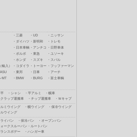
・
三菱
・
UD
・
ニッサン
・
ダイハツ
・
新明和
・
トレモ
・
日本車輌
・
アンチコ
・
日野車体
・
ボルボ
・
東急
・
ユソーキ
・
ホンダ
・
スズキ
・
スバル
（輸入）
・
コダイラ
・
トーヨー
・
フッファーマン
ASU
・
東邦
・
日車
・
アーチ
ンMT
・
BMW
・
BURG
・
富士車輌
木平
・
シャシ
・
平アルミ
・
幌車
スクラップ運搬車
・
チップ運搬車
・
Ｗキャブ
アルミウイング
・
幌ウイング
・
保冷ウイング
フルウイング
ドライバン
・
保冷バン
・
オープンバン
ウォークスルーバン・ルートバン
バランスボデー
・
ハンガー車