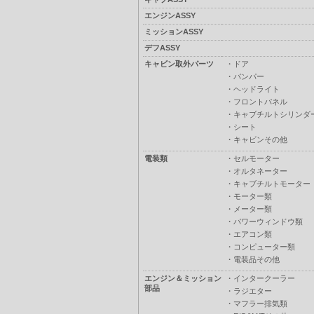
エンジンASSY
ミッションASSY
デフASSY
キャビン取外パーツ
・
ドア
・
バンパー
・
ヘッドライト
・
フロントパネル
・
キャブチルトシリンダ
・
シート
・
キャビンその他
電装類
・
セルモーター
・
オルタネーター
・
キャブチルトモーター
・
モーター類
・
メーター類
・
パワーウィンドウ類
・
エアコン類
・
コンピューター類
・
電装品その他
エンジン＆ミッション
・
インタークーラー
部品
・
ラジエター
・
マフラー排気類