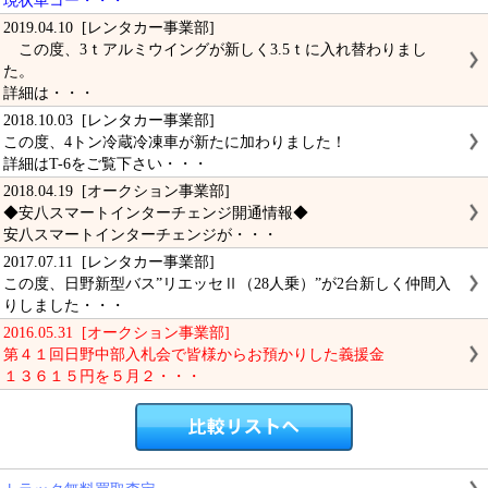
現状車コー・・・
2019.04.10 [レンタカー事業部]
この度、3ｔアルミウイングが新しく3.5ｔに入れ替わりまし
た。
詳細は・・・
2018.10.03 [レンタカー事業部]
この度、4トン冷蔵冷凍車が新たに加わりました！
詳細はT-6をご覧下さい・・・
2018.04.19 [オークション事業部]
◆安八スマートインターチェンジ開通情報◆
安八スマートインターチェンジが・・・
2017.07.11 [レンタカー事業部]
この度、日野新型バス”リエッセⅡ（28人乗）”が2台新しく仲間入
りしました・・・
2016.05.31 [オークション事業部]
第４１回日野中部入札会で皆様からお預かりした義援金
１３６１５円を５月２・・・