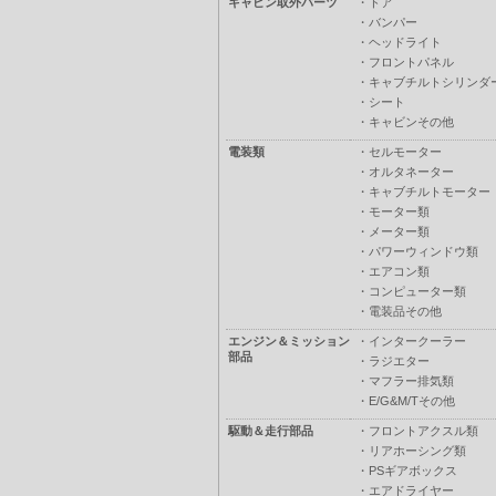
キャビン取外パーツ
・
ドア
・
バンパー
・
ヘッドライト
・
フロントパネル
・
キャブチルトシリンダ
・
シート
・
キャビンその他
電装類
・
セルモーター
・
オルタネーター
・
キャブチルトモーター
・
モーター類
・
メーター類
・
パワーウィンドウ類
・
エアコン類
・
コンピューター類
・
電装品その他
エンジン＆ミッション
・
インタークーラー
部品
・
ラジエター
・
マフラー排気類
・
E/G&M/Tその他
駆動＆走行部品
・
フロントアクスル類
・
リアホーシング類
・
PSギアボックス
・
エアドライヤー