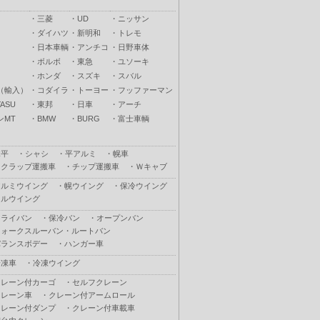
・
三菱
・
UD
・
ニッサン
・
ダイハツ
・
新明和
・
トレモ
・
日本車輌
・
アンチコ
・
日野車体
・
ボルボ
・
東急
・
ユソーキ
・
ホンダ
・
スズキ
・
スバル
（輸入）
・
コダイラ
・
トーヨー
・
フッファーマン
ASU
・
東邦
・
日車
・
アーチ
ンMT
・
BMW
・
BURG
・
富士車輌
木平
・
シャシ
・
平アルミ
・
幌車
スクラップ運搬車
・
チップ運搬車
・
Ｗキャブ
アルミウイング
・
幌ウイング
・
保冷ウイング
フルウイング
ドライバン
・
保冷バン
・
オープンバン
ウォークスルーバン・ルートバン
バランスボデー
・
ハンガー車
冷凍車
・
冷凍ウイング
クレーン付カーゴ
・
セルフクレーン
クレーン車
・
クレーン付アームロール
クレーン付ダンプ
・
クレーン付車載車