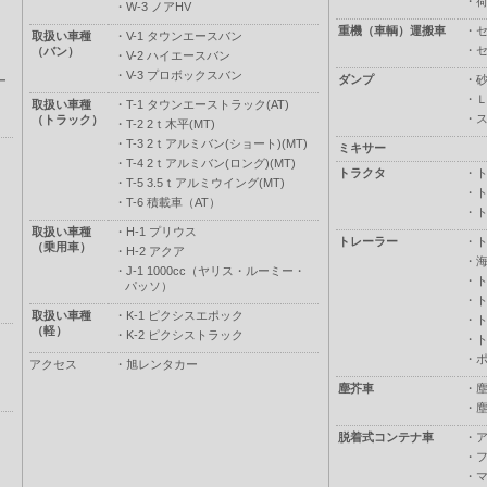
・
・
W-3 ノアHV
重機（車輌）運搬車
・
取扱い車種
・
V-1 タウンエースバン
・
（バン）
・
V-2 ハイエースバン
・
V-3 プロボックスバン
ダンプ
・
ー
・
取扱い車種
・
T-1 タウンエーストラック(AT)
・
（トラック）
・
T-2 2ｔ木平(MT)
・
T-3 2ｔアルミバン(ショート)(MT)
ミキサー
・
T-4 2ｔアルミバン(ロング)(MT)
トラクタ
・
・
T-5 3.5ｔアルミウイング(MT)
・
・
T-6 積載車（AT）
・
取扱い車種
・
H-1 プリウス
トレーラー
・
（乗用車）
・
H-2 アクア
・
・
J-1 1000cc（ヤリス・ルーミー・
・
パッソ）
・
取扱い車種
・
K-1 ピクシスエポック
・
（軽）
・
K-2 ピクシストラック
・
・
アクセス
・
旭レンタカー
塵芥車
・
・
脱着式コンテナ車
・
・
・