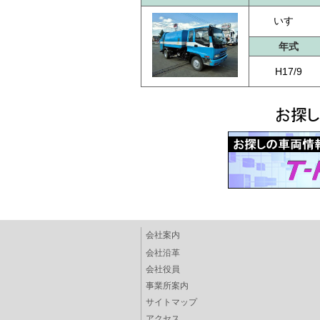
いすゞ
年式
H17/9
会社案内
会社沿革
会社役員
事業所案内
サイトマップ
アクセス