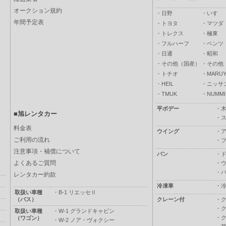
オークション規約
・
日野
・
いすゞ
年間予定表
・
トヨタ
・
マツダ
・
トレクス
・
極東
・
フルハーフ
・
ベンツ
・
日通
・
昭和
・
その他（国産）
・
その他
・
トチオ
・
MARUY
・
HEIL
・
ニッサ
・
TMUK
・
NUMMI
平ボデー
・
■旭レンタカー
・
料金表
ウイング
・
ご利用の流れ
・
注意事項・補償について
バン
・
よくあるご質問
・
・
レンタカー約款
冷凍車
・
取扱い車種
・
B-1 リエッセⅡ
（バス）
クレーン付
・
・
取扱い車種
・
W-1 グランドキャビン
・
（ワゴン）
・
W-2 ノア・ヴォクシー