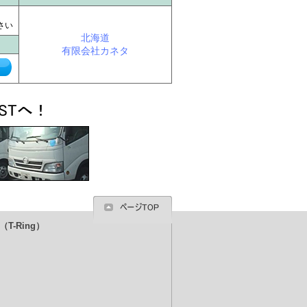
に
さい
北海道
有限会社カネタ
T-Ring）