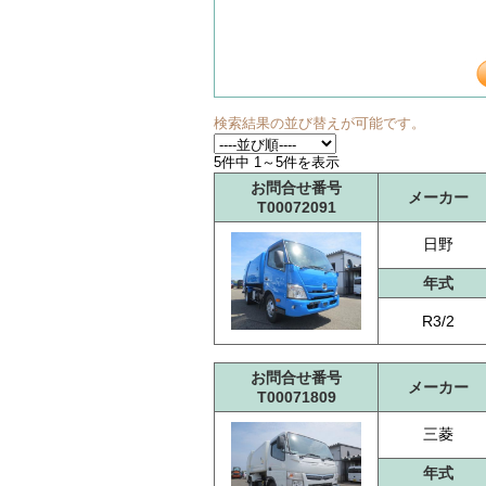
検索結果の並び替えが可能です。
5件中 1～5件を表示
お問合せ番号
メーカー
T00072091
日野
年式
R3/2
お問合せ番号
メーカー
T00071809
三菱
年式