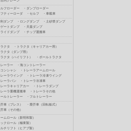
荷台内クレーン
セルフローダー
・
ダンプローダー
セフティーローダ
・
セルフ
・
車載車
砂利ダンプ
・
ロングダンプ
・
土砂禁ダンプ
Ｌゲートダンプ
・
天蓋ダンプ
スライドダンプ
・
チップ運搬車
トラクタ
・
トラクタ（キャリアカー用）
トラクタ（ダンプ用）
トラクタ（ハイリフト）
・
ポールトラクタ
トレーラー
・
海コントレーラー
海コンシャシ
・
トレーラアームロール
トレーラウイング
・
トレーラ冷凍ウイング
トレーラバン
・
トレーラ冷凍車
トレーラキャリアカー
・
トレーラダンプ
トレーラ重機運搬車
・
トレーラその他
ポールトレーラー
・
フルトレーラー
塵芥車（プレス）
・
塵芥車（回転板式）
塵芥車（その他）
アームロール（新明和製）
フックロール（極東製）
マルチリフト（ヒアブ製）