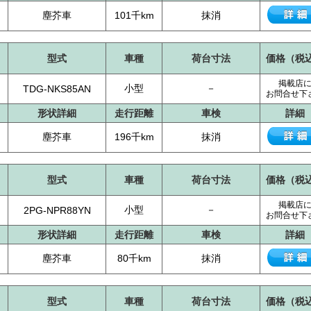
塵芥車
101千km
抹消
型式
車種
荷台寸法
価格（税
掲載店
小型
－
TDG-NKS85AN
お問合せ下
形状詳細
走行距離
車検
詳細
塵芥車
196千km
抹消
型式
車種
荷台寸法
価格（税
掲載店
小型
－
2PG-NPR88YN
お問合せ下
形状詳細
走行距離
車検
詳細
塵芥車
80千km
抹消
型式
車種
荷台寸法
価格（税