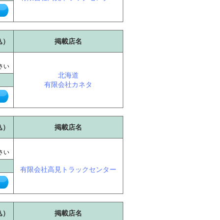
込）
掲載店名
に
さい
北海道
有限会社カネタ
込）
掲載店名
に
さい
有限会社高見トラックセンター
込）
掲載店名