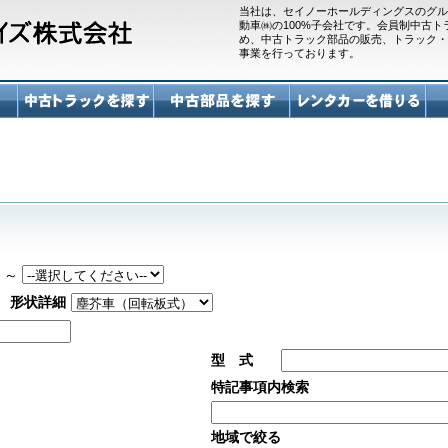
当社は、セイノーホールディングスのグル
動車㈱の100%子会社です。会員制中古
め、中古トラック部品の販売、トラック・
事業を行っております。
～
形状詳細
型 式
特記事項内検索
地域で絞る