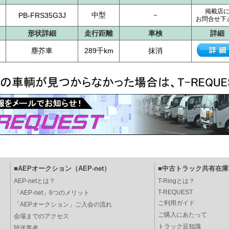
掲載店
中型
－
PB-FRS35G3J
お問合せ下
形状詳細
走行距離
車検
詳細
塵芥車
289千km
抹消
■AEPオークション（AEP-net）
■中古トラック共有在庫（
AEP-netとは？
T-Ringとは？
T-REQUEST
「AEP-net」6つのメリット
ご利用ガイド
「AEPオークション」ご入会の流れ
ご購入にあたって
会場までのアクセス
トラック豆知識
陸送業者