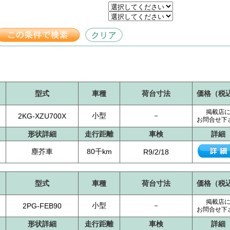
型式
車種
荷台寸法
価格（税
掲載店
小型
－
2KG-XZU700X
お問合せ下
形状詳細
走行距離
車検
詳細
塵芥車
80千km
R9/2/18
型式
車種
荷台寸法
価格（税
掲載店
小型
－
2PG-FEB90
お問合せ下
形状詳細
走行距離
車検
詳細