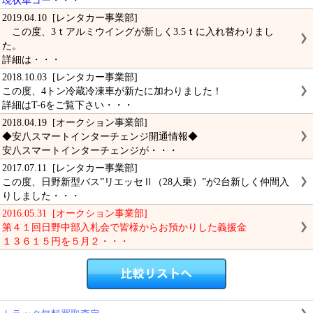
現状車コー・・・
2019.04.10 [レンタカー事業部]
この度、3ｔアルミウイングが新しく3.5ｔに入れ替わりまし
た。
詳細は・・・
2018.10.03 [レンタカー事業部]
この度、4トン冷蔵冷凍車が新たに加わりました！
詳細はT-6をご覧下さい・・・
2018.04.19 [オークション事業部]
◆安八スマートインターチェンジ開通情報◆
安八スマートインターチェンジが・・・
2017.07.11 [レンタカー事業部]
この度、日野新型バス”リエッセⅡ（28人乗）”が2台新しく仲間入
りしました・・・
2016.05.31 [オークション事業部]
第４１回日野中部入札会で皆様からお預かりした義援金
１３６１５円を５月２・・・