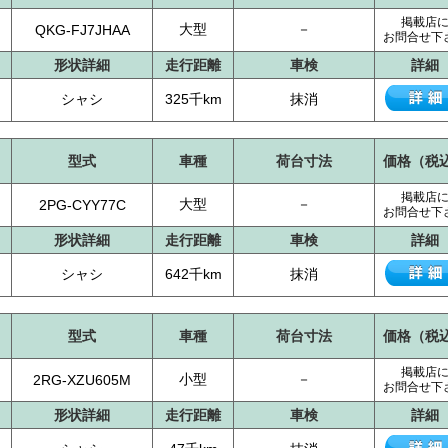
掲載店
大型
－
QKG-FJ7JHAA
お問合せ下
形状詳細
走行距離
車検
詳細
シャシ
325千km
抹消
型式
車種
荷台寸法
価格（税
掲載店
大型
－
2PG-CYY77C
お問合せ下
形状詳細
走行距離
車検
詳細
シャシ
642千km
抹消
型式
車種
荷台寸法
価格（税
掲載店
小型
－
2RG-XZU605M
お問合せ下
形状詳細
走行距離
車検
詳細