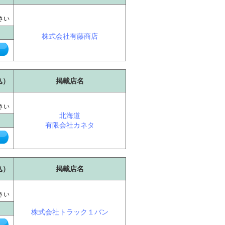
に
さい
株式会社有藤商店
込）
掲載店名
に
さい
北海道
有限会社カネタ
込）
掲載店名
に
さい
株式会社トラック１バン