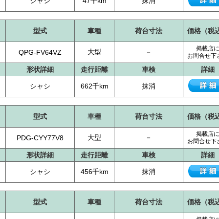
シャシ
47千km
抹消
型式
車種
荷台寸法
価格（税
掲載店
大型
－
QPG-FV64VZ
お問合せ下
形状詳細
走行距離
車検
詳細
シャシ
662千km
抹消
型式
車種
荷台寸法
価格（税
掲載店
大型
－
PDG-CYY77V8
お問合せ下
形状詳細
走行距離
車検
詳細
シャシ
456千km
抹消
型式
車種
荷台寸法
価格（税