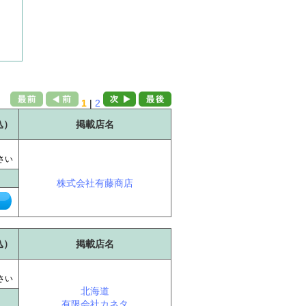
1
|
2
込）
掲載店名
に
さい
株式会社有藤商店
込）
掲載店名
に
さい
北海道
有限会社カネタ