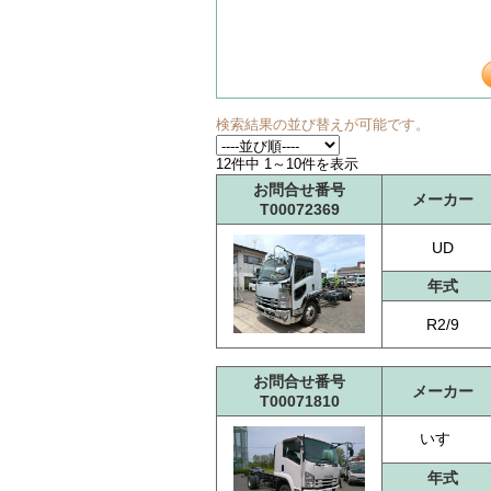
検索結果の並び替えが可能です。
12件中 1～10件を表示
お問合せ番号
メーカー
T00072369
UD
年式
R2/9
お問合せ番号
メーカー
T00071810
いすゞ
年式