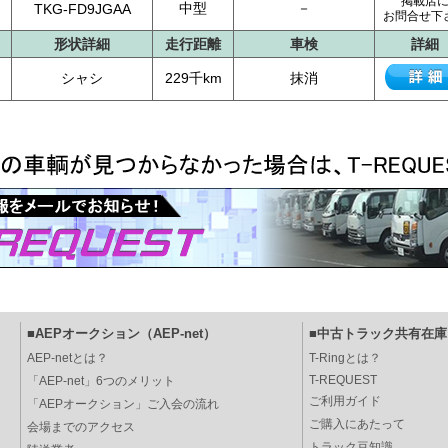
掲載店
中型
－
TKG-FD9JGAA
お問合せ下
形状詳細
走行距離
車検
詳細
シャシ
229千km
抹消
■AEPオークション（AEP-net）
■中古トラック共有在庫（
AEP-netとは？
T-Ringとは？
T-REQUEST
「AEP-net」6つのメリット
ご利用ガイド
「AEPオークション」ご入会の流れ
ご購入にあたって
会場までのアクセス
トラック豆知識