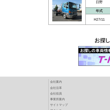
日野
年式
H27/11
会社案内
会社沿革
会社役員
事業所案内
サイトマップ