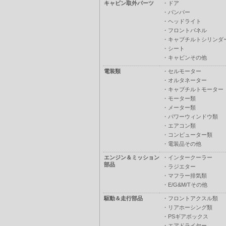
キャビン取外パーツ
・
ドア
・
バンパー
・
ヘッドライト
・
フロントパネル
・
キャブチルトシリンダ
・
シート
・
キャビンその他
電装類
・
セルモーター
・
オルタネーター
・
キャブチルトモーター
・
モーター類
・
メーター類
・
パワーウィンドウ類
・
エアコン類
・
コンピューター類
・
電装品その他
エンジン＆ミッション
・
インタークーラー
部品
・
ラジエター
・
マフラー排気類
・
E/G&M/Tその他
駆動＆走行部品
・
フロントアクスル類
・
リアホーシング類
・
PSギアボックス
・
エアドライヤー