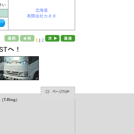
に
さい
北海道
有限会社カネタ
1
|
2
T-Ring）