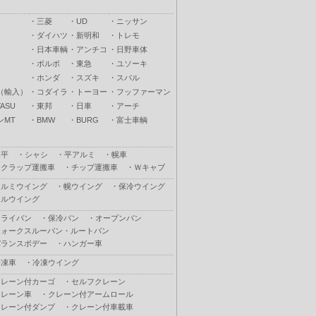
・
三菱
・
UD
・
ニッサン
・
ダイハツ
・
新明和
・
トレモ
・
日本車輌
・
アンチコ
・
日野車体
・
ボルボ
・
東急
・
ユソーキ
・
ホンダ
・
スズキ
・
スバル
（輸入）
・
コダイラ
・
トーヨー
・
フッファーマン
ASU
・
東邦
・
日車
・
アーチ
ンMT
・
BMW
・
BURG
・
富士車輌
木平
・
シャシ
・
平アルミ
・
幌車
スクラップ運搬車
・
チップ運搬車
・
Ｗキャブ
アルミウイング
・
幌ウイング
・
保冷ウイング
フルウイング
ドライバン
・
保冷バン
・
オープンバン
ウォークスルーバン・ルートバン
バランスボデー
・
ハンガー車
冷凍車
・
冷凍ウイング
クレーン付カーゴ
・
セルフクレーン
クレーン車
・
クレーン付アームロール
クレーン付ダンプ
・
クレーン付車載車