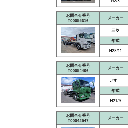
R2/3
お問合せ番号
メーカー
T00055616
三菱
年式
H28/11
お問合せ番号
メーカー
T00054406
いすゞ
年式
H21/9
お問合せ番号
メーカー
T00042547