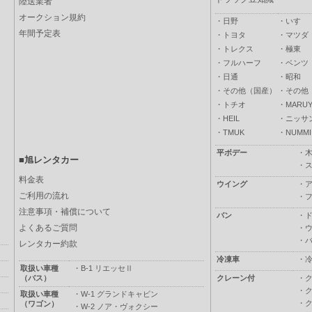
陸送業者
オークション規約
・
日野
・
いすゞ
年間予定表
・
トヨタ
・
マツダ
・
トレクス
・
極東
・
フルハーフ
・
ベンツ
・
日通
・
昭和
・
その他（国産）
・
その他
・
トチオ
・
MARUY
・
HEIL
・
ニッサ
・
TMUK
・
NUMMI
平ボデー
・
■旭レンタカー
・
料金表
ウイング
・
ご利用の流れ
・
注意事項・補償について
バン
・
よくあるご質問
・
・
レンタカー約款
冷凍車
・
取扱い車種
・
B-1 リエッセⅡ
（バス）
クレーン付
・
・
取扱い車種
・
W-1 グランドキャビン
・
（ワゴン）
・
W-2 ノア・ヴォクシー