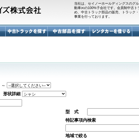
当社は、セイノーホールディングスのグル
動車㈱の100%子会社です。会員制中古
め、中古トラック部品の販売、トラック・
事業を行っております。
～
形状詳細
型 式
特記事項内検索
地域で絞る