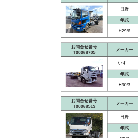
日野
年式
H29/6
お問合せ番号
メーカー
T00068705
いすゞ
年式
H30/3
お問合せ番号
メーカー
T00068513
日野
年式