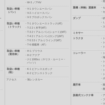
・
・
W-3 ノアHV
重機（車輌）運搬車
・
取扱い車種
・
V-1 タウンエースバン
・
（バン）
・
V-2 ハイエースバン
・
V-3 プロボックスバン
ダンプ
・
ー
・
取扱い車種
・
T-1 タウンエーストラック(AT)
・
（トラック）
・
T-2 2ｔ木平(MT)
・
T-3 2ｔアルミバン(ショート)(MT)
ミキサー
・
T-4 2ｔアルミバン(ロング)(MT)
トラクタ
・
・
T-5 3.5ｔアルミウイング(MT)
・
・
T-6 積載車（AT）
・
取扱い車種
・
H-1 プリウス
トレーラー
・
（乗用車）
・
H-2 アクア
・
・
J-1 1000cc（ヤリス・ルーミー・
・
パッソ）
・
取扱い車種
・
K-1 ピクシスエポック
・
（軽）
・
K-2 ピクシストラック
・
・
アクセス
・
旭レンタカー
塵芥車
・
・
脱着式コンテナ車
・
・
・