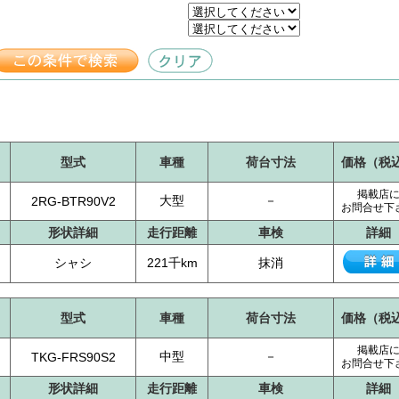
型式
車種
荷台寸法
価格（税
掲載店
大型
－
2RG-BTR90V2
お問合せ下
形状詳細
走行距離
車検
詳細
シャシ
221千km
抹消
型式
車種
荷台寸法
価格（税
掲載店
中型
－
TKG-FRS90S2
お問合せ下
形状詳細
走行距離
車検
詳細