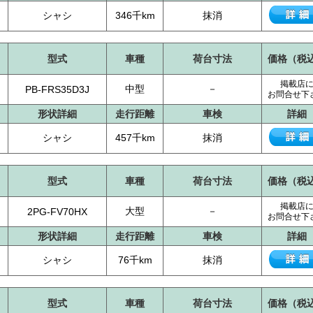
シャシ
346千km
抹消
型式
車種
荷台寸法
価格（税
掲載店
中型
－
PB-FRS35D3J
お問合せ下
形状詳細
走行距離
車検
詳細
シャシ
457千km
抹消
型式
車種
荷台寸法
価格（税
掲載店
大型
－
2PG-FV70HX
お問合せ下
形状詳細
走行距離
車検
詳細
シャシ
76千km
抹消
型式
車種
荷台寸法
価格（税