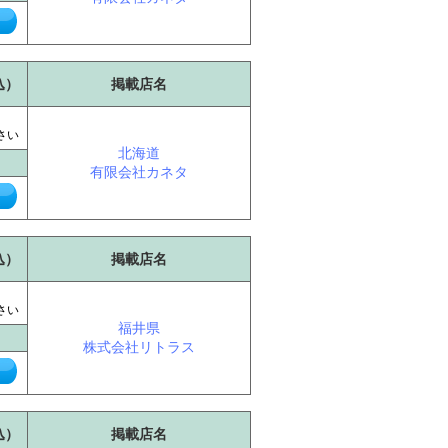
込）
掲載店名
に
さい
北海道
有限会社カネタ
込）
掲載店名
に
さい
福井県
株式会社リトラス
込）
掲載店名