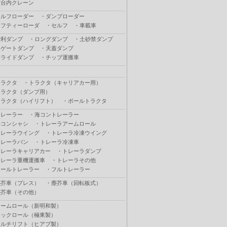
荷台内クレーン
セルフローダー
・
ダンプローダー
セフティーローダ
・
セルフ
・
車載車
砂利ダンプ
・
ロングダンプ
・
土砂禁ダンプ
Ｌゲートダンプ
・
天蓋ダンプ
スライドダンプ
・
チップ運搬車
トラクタ
・
トラクタ（キャリアカー用）
トラクタ（ダンプ用）
トラクタ（ハイリフト）
・
ポールトラクタ
トレーラー
・
海コントレーラー
海コンシャシ
・
トレーラアームロール
トレーラウイング
・
トレーラ冷凍ウイング
トレーラバン
・
トレーラ冷凍車
トレーラキャリアカー
・
トレーラダンプ
トレーラ重機運搬車
・
トレーラその他
ポールトレーラー
・
フルトレーラー
塵芥車（プレス）
・
塵芥車（回転板式）
塵芥車（その他）
アームロール（新明和製）
フックロール（極東製）
マルチリフト（ヒアブ製）