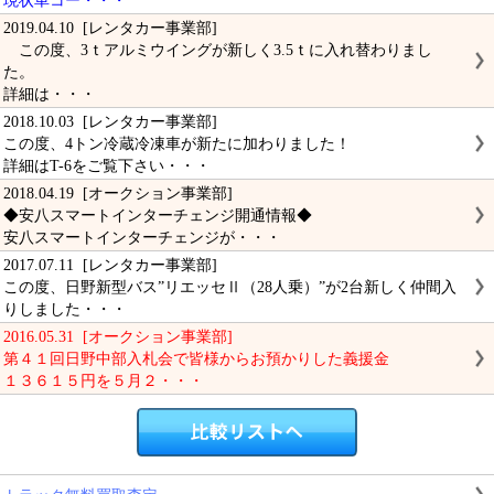
現状車コー・・・
2019.04.10 [レンタカー事業部]
この度、3ｔアルミウイングが新しく3.5ｔに入れ替わりまし
た。
詳細は・・・
2018.10.03 [レンタカー事業部]
この度、4トン冷蔵冷凍車が新たに加わりました！
詳細はT-6をご覧下さい・・・
2018.04.19 [オークション事業部]
◆安八スマートインターチェンジ開通情報◆
安八スマートインターチェンジが・・・
2017.07.11 [レンタカー事業部]
この度、日野新型バス”リエッセⅡ（28人乗）”が2台新しく仲間入
りしました・・・
2016.05.31 [オークション事業部]
第４１回日野中部入札会で皆様からお預かりした義援金
１３６１５円を５月２・・・