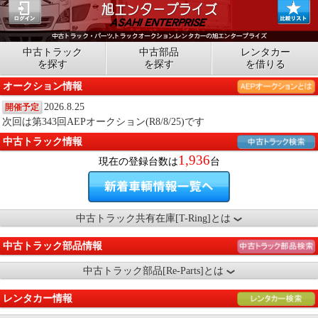
中古トラック
中古部品
レンタカー
を探す
を探す
を借りる
オークション情報
2026.8.25
開催予定
次回は第343回AEPオークション(R8/8/25)です
中古トラック情報
1,936
現在の登録台数は
台
中古トラック共有在庫[T-Ring]とは
中古トラック部品情報
中古トラック部品[Re-Parts]とは
レンタカー情報