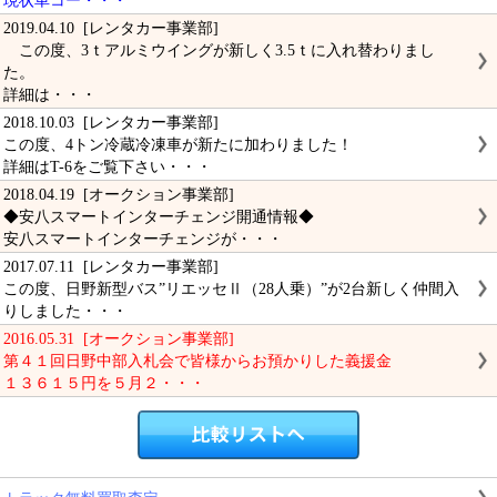
現状車コー・・・
2019.04.10 [レンタカー事業部]
この度、3ｔアルミウイングが新しく3.5ｔに入れ替わりまし
た。
詳細は・・・
2018.10.03 [レンタカー事業部]
この度、4トン冷蔵冷凍車が新たに加わりました！
詳細はT-6をご覧下さい・・・
2018.04.19 [オークション事業部]
◆安八スマートインターチェンジ開通情報◆
安八スマートインターチェンジが・・・
2017.07.11 [レンタカー事業部]
この度、日野新型バス”リエッセⅡ（28人乗）”が2台新しく仲間入
りしました・・・
2016.05.31 [オークション事業部]
第４１回日野中部入札会で皆様からお預かりした義援金
１３６１５円を５月２・・・