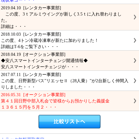
現状車コー・・・
2019.04.10 [レンタカー事業部]
この度、3ｔアルミウイングが新しく3.5ｔに入れ替わりまし
た。
詳細は・・・
2018.10.03 [レンタカー事業部]
この度、4トン冷蔵冷凍車が新たに加わりました！
詳細はT-6をご覧下さい・・・
2018.04.19 [オークション事業部]
◆安八スマートインターチェンジ開通情報◆
安八スマートインターチェンジが・・・
2017.07.11 [レンタカー事業部]
この度、日野新型バス”リエッセⅡ（28人乗）”が2台新しく仲間入
りしました・・・
2016.05.31 [オークション事業部]
第４１回日野中部入札会で皆様からお預かりした義援金
１３６１５円を５月２・・・