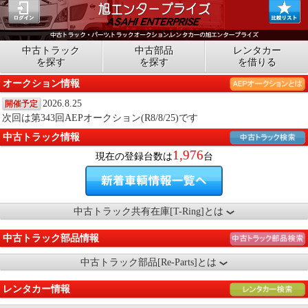
中古トラック
中古部品
レンタカー
を探す
を探す
を借りる
オークション情報
2026.8.25
開催予定
次回は第343回AEPオークション(R8/8/25)です
中古トラック情報
1,976
現在の登録台数は
台
中古トラック共有在庫[T-Ring]とは
中古トラック部品情報
中古トラック部品[Re-Parts]とは
レンタカー情報