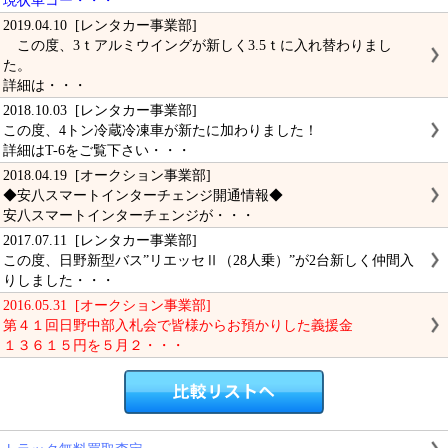
現状車コー・・・
2019.04.10 [レンタカー事業部]
この度、3ｔアルミウイングが新しく3.5ｔに入れ替わりまし
た。
詳細は・・・
2018.10.03 [レンタカー事業部]
この度、4トン冷蔵冷凍車が新たに加わりました！
詳細はT-6をご覧下さい・・・
2018.04.19 [オークション事業部]
◆安八スマートインターチェンジ開通情報◆
安八スマートインターチェンジが・・・
2017.07.11 [レンタカー事業部]
この度、日野新型バス”リエッセⅡ（28人乗）”が2台新しく仲間入
りしました・・・
2016.05.31 [オークション事業部]
第４１回日野中部入札会で皆様からお預かりした義援金
１３６１５円を５月２・・・