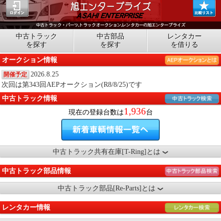
中古トラック
中古部品
レンタカー
を探す
を探す
を借りる
オークション情報
2026.8.25
開催予定
次回は第343回AEPオークション(R8/8/25)です
中古トラック情報
1,936
現在の登録台数は
台
中古トラック共有在庫[T-Ring]とは
中古トラック部品情報
中古トラック部品[Re-Parts]とは
レンタカー情報