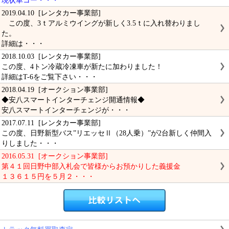
現状車コー・・・
2019.04.10 [レンタカー事業部]
この度、3ｔアルミウイングが新しく3.5ｔに入れ替わりまし
た。
詳細は・・・
2018.10.03 [レンタカー事業部]
この度、4トン冷蔵冷凍車が新たに加わりました！
詳細はT-6をご覧下さい・・・
2018.04.19 [オークション事業部]
◆安八スマートインターチェンジ開通情報◆
安八スマートインターチェンジが・・・
2017.07.11 [レンタカー事業部]
この度、日野新型バス”リエッセⅡ（28人乗）”が2台新しく仲間入
りしました・・・
2016.05.31 [オークション事業部]
第４１回日野中部入札会で皆様からお預かりした義援金
１３６１５円を５月２・・・