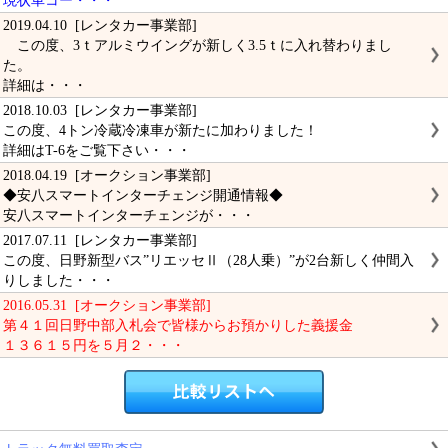
現状車コー・・・
2019.04.10 [レンタカー事業部]
この度、3ｔアルミウイングが新しく3.5ｔに入れ替わりまし
た。
詳細は・・・
2018.10.03 [レンタカー事業部]
この度、4トン冷蔵冷凍車が新たに加わりました！
詳細はT-6をご覧下さい・・・
2018.04.19 [オークション事業部]
◆安八スマートインターチェンジ開通情報◆
安八スマートインターチェンジが・・・
2017.07.11 [レンタカー事業部]
この度、日野新型バス”リエッセⅡ（28人乗）”が2台新しく仲間入
りしました・・・
2016.05.31 [オークション事業部]
第４１回日野中部入札会で皆様からお預かりした義援金
１３６１５円を５月２・・・