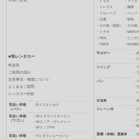
年間予定表
・
トヨタ
・
マツダ
・
トレクス
・
極東
・
フルハーフ
・
ベンツ
・
日通
・
昭和
・
その他（国産）
・
その他
・
トチオ
・
MARUY
・
HEIL
・
ニッサ
・
TMUK
・
NUMMI
平ボデー
・
■旭レンタカー
・
料金表
ウイング
・
ご利用の流れ
・
注意事項・補償について
バン
・
よくあるご質問
・
・
レンタカー約款
冷凍車
・
取扱い車種
・
B-1 リエッセⅡ
（バス）
クレーン付
・
・
取扱い車種
・
W-1 グランドキャビン
・
（ワゴン）
・
W-2 ノア・ヴォクシー
・
・
W-3 ノアHV
重機（車輌）運搬車
・
取扱い車種
・
V-1 タウンエースバン