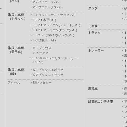
・
（バン）
・
V-2 ハイエースバン
・
V-3 プロボックスバン
ダンプ
・
ー
・
取扱い車種
・
T-1 タウンエーストラック(AT)
・
（トラック）
・
T-2 2ｔ木平(MT)
・
T-3 2ｔアルミバン(ショート)(MT)
ミキサー
・
T-4 2ｔアルミバン(ロング)(MT)
トラクタ
・
・
T-5 3.5ｔアルミウイング(MT)
・
・
T-6 積載車（AT）
・
取扱い車種
・
H-1 プリウス
トレーラー
・
（乗用車）
・
H-2 アクア
・
・
J-1 1000cc（ヤリス・ルーミー・
・
パッソ）
・
取扱い車種
・
K-1 ピクシスエポック
・
（軽）
・
K-2 ピクシストラック
・
・
アクセス
・
旭レンタカー
塵芥車
・
・
脱着式コンテナ車
・
・
・
・
・