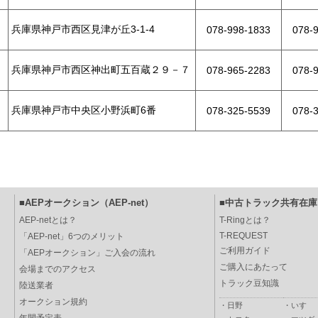
兵庫県神戸市西区見津が丘3-1-4
078-998-1833
078-
兵庫県神戸市西区神出町五百蔵２９－７
078-965-2283
078-
兵庫県神戸市中央区小野浜町6番
078-325-5539
078-
■AEPオークション（AEP-net）
■中古トラック共有在庫（
AEP-netとは？
T-Ringとは？
T-REQUEST
「AEP-net」6つのメリット
ご利用ガイド
「AEPオークション」ご入会の流れ
ご購入にあたって
会場までのアクセス
トラック豆知識
陸送業者
オークション規約
・
日野
・
いすゞ