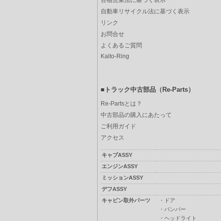
古物営業法に基づく表示
自動車リサイクル法に基づく表示
リンク
お問合せ
よくあるご質問
Kaito-Ring
■トラック中古部品（Re-Parts）
Re-Partsとは？
中古部品の購入にあたって
ご利用ガイド
アクセス
キャブASSY
エンジンASSY
ミッションASSY
デフASSY
キャビン取外パーツ
・
ドア
・
バンパー
・
ヘッドライト