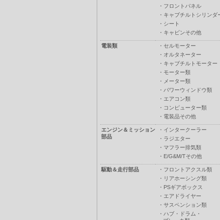
・
フロントパネル
・
キャブチルトシリンダ
・
シート
・
キャビンその他
電装類
・
セルモーター
・
オルタネーター
・
キャブチルトモーター
・
モーター類
・
メーター類
・
パワーウィンドウ類
・
エアコン類
・
コンピューター類
・
電装品その他
エンジン＆ミッション
・
インタークーラー
部品
・
ラジエター
・
マフラー排気類
・
E/G&M/Tその他
駆動＆走行部品
・
フロントアクスル類
・
リアホーシング類
・
PSギアボックス
・
エアドライヤー
・
サスペンション類
・
ハブ・ドラム・