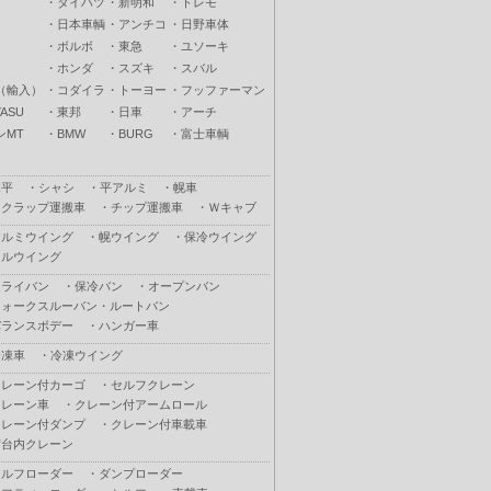
・
ダイハツ
・
新明和
・
トレモ
・
日本車輌
・
アンチコ
・
日野車体
・
ボルボ
・
東急
・
ユソーキ
・
ホンダ
・
スズキ
・
スバル
（輸入）
・
コダイラ
・
トーヨー
・
フッファーマン
ASU
・
東邦
・
日車
・
アーチ
ンMT
・
BMW
・
BURG
・
富士車輌
木平
・
シャシ
・
平アルミ
・
幌車
スクラップ運搬車
・
チップ運搬車
・
Ｗキャブ
アルミウイング
・
幌ウイング
・
保冷ウイング
フルウイング
ドライバン
・
保冷バン
・
オープンバン
ウォークスルーバン・ルートバン
バランスボデー
・
ハンガー車
冷凍車
・
冷凍ウイング
クレーン付カーゴ
・
セルフクレーン
クレーン車
・
クレーン付アームロール
クレーン付ダンプ
・
クレーン付車載車
荷台内クレーン
セルフローダー
・
ダンプローダー