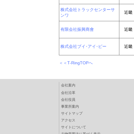
株式会社トラックセンターサ
近畿
ンワ
有限会社振興商會
近畿
株式会社ブイ･アイ･ピー
近畿
＜＜T-RingTOPへ
会社案内
会社沿革
会社役員
事業所案内
サイトマップ
アクセス
サイトについて