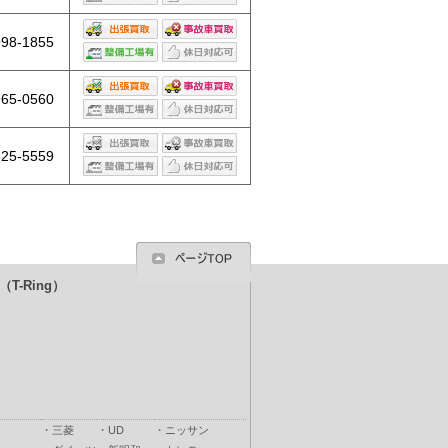
998-1855
965-0560
325-5559
T-Ring）
・
三菱
・
UD
・
ニッサン