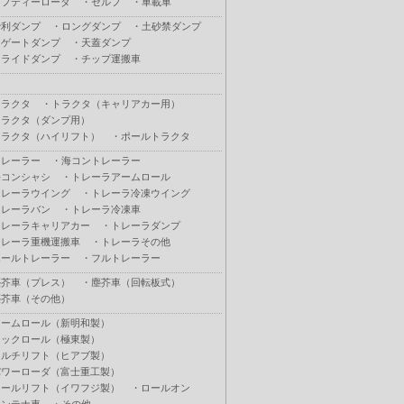
セフティーローダ
・
セルフ
・
車載車
砂利ダンプ
・
ロングダンプ
・
土砂禁ダンプ
Ｌゲートダンプ
・
天蓋ダンプ
スライドダンプ
・
チップ運搬車
トラクタ
・
トラクタ（キャリアカー用）
トラクタ（ダンプ用）
トラクタ（ハイリフト）
・
ポールトラクタ
トレーラー
・
海コントレーラー
海コンシャシ
・
トレーラアームロール
トレーラウイング
・
トレーラ冷凍ウイング
トレーラバン
・
トレーラ冷凍車
トレーラキャリアカー
・
トレーラダンプ
トレーラ重機運搬車
・
トレーラその他
ポールトレーラー
・
フルトレーラー
塵芥車（プレス）
・
塵芥車（回転板式）
塵芥車（その他）
アームロール（新明和製）
フックロール（極東製）
マルチリフト（ヒアブ製）
パワーローダ（富士重工製）
ロールリフト（イワフジ製）
・
ロールオン