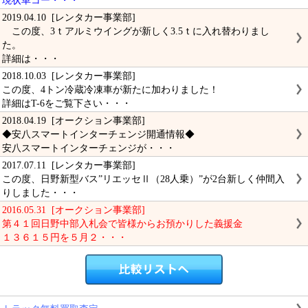
現状車コー・・・
2019.04.10 [レンタカー事業部]
この度、3ｔアルミウイングが新しく3.5ｔに入れ替わりまし
た。
詳細は・・・
2018.10.03 [レンタカー事業部]
この度、4トン冷蔵冷凍車が新たに加わりました！
詳細はT-6をご覧下さい・・・
2018.04.19 [オークション事業部]
◆安八スマートインターチェンジ開通情報◆
安八スマートインターチェンジが・・・
2017.07.11 [レンタカー事業部]
この度、日野新型バス”リエッセⅡ（28人乗）”が2台新しく仲間入
りしました・・・
2016.05.31 [オークション事業部]
第４１回日野中部入札会で皆様からお預かりした義援金
１３６１５円を５月２・・・