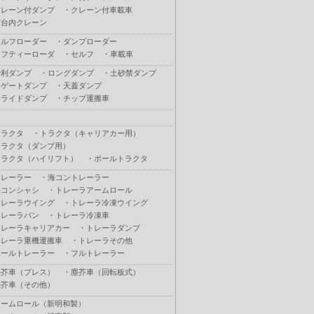
クレーン付ダンプ
・
クレーン付車載車
荷台内クレーン
セルフローダー
・
ダンプローダー
セフティーローダ
・
セルフ
・
車載車
砂利ダンプ
・
ロングダンプ
・
土砂禁ダンプ
Ｌゲートダンプ
・
天蓋ダンプ
スライドダンプ
・
チップ運搬車
トラクタ
・
トラクタ（キャリアカー用）
トラクタ（ダンプ用）
トラクタ（ハイリフト）
・
ポールトラクタ
トレーラー
・
海コントレーラー
海コンシャシ
・
トレーラアームロール
トレーラウイング
・
トレーラ冷凍ウイング
トレーラバン
・
トレーラ冷凍車
トレーラキャリアカー
・
トレーラダンプ
トレーラ重機運搬車
・
トレーラその他
ポールトレーラー
・
フルトレーラー
塵芥車（プレス）
・
塵芥車（回転板式）
塵芥車（その他）
アームロール（新明和製）