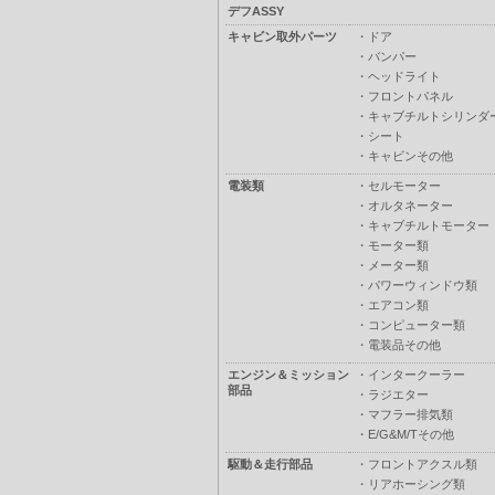
デフASSY
キャビン取外パーツ
・
ドア
・
バンパー
・
ヘッドライト
・
フロントパネル
・
キャブチルトシリンダ
・
シート
・
キャビンその他
電装類
・
セルモーター
・
オルタネーター
・
キャブチルトモーター
・
モーター類
・
メーター類
・
パワーウィンドウ類
・
エアコン類
・
コンピューター類
・
電装品その他
エンジン＆ミッション
・
インタークーラー
部品
・
ラジエター
・
マフラー排気類
・
E/G&M/Tその他
駆動＆走行部品
・
フロントアクスル類
・
リアホーシング類