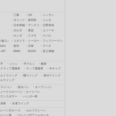
・
三菱
・
UD
・
ニッサン
・
ダイハツ
・
新明和
・
トレモ
・
日本車輌
・
アンチコ
・
日野車体
・
ボルボ
・
東急
・
ユソーキ
・
ホンダ
・
スズキ
・
スバル
（輸入）
・
コダイラ
・
トーヨー
・
フッファーマン
ASU
・
東邦
・
日車
・
アーチ
ンMT
・
BMW
・
BURG
・
富士車輌
木平
・
シャシ
・
平アルミ
・
幌車
スクラップ運搬車
・
チップ運搬車
・
Ｗキャブ
アルミウイング
・
幌ウイング
・
保冷ウイング
フルウイング
ドライバン
・
保冷バン
・
オープンバン
ウォークスルーバン・ルートバン
バランスボデー
・
ハンガー車
冷凍車
・
冷凍ウイング
クレーン付カーゴ
・
セルフクレーン
クレーン車
・
クレーン付アームロール