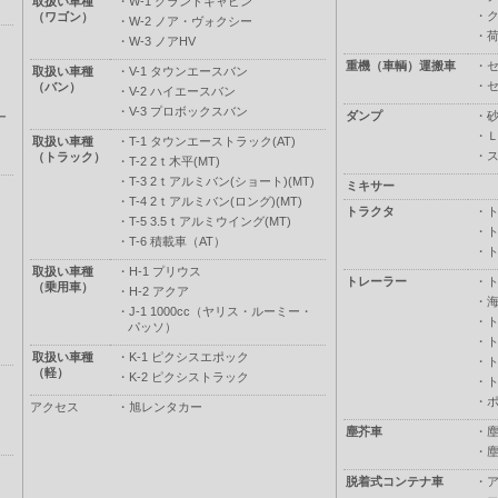
取扱い車種
・
W-1 グランドキャビン
・
（ワゴン）
・
W-2 ノア・ヴォクシー
・
・
W-3 ノアHV
重機（車輌）運搬車
・
取扱い車種
・
V-1 タウンエースバン
・
（バン）
・
V-2 ハイエースバン
・
V-3 プロボックスバン
ダンプ
・
ー
・
取扱い車種
・
T-1 タウンエーストラック(AT)
・
（トラック）
・
T-2 2ｔ木平(MT)
・
T-3 2ｔアルミバン(ショート)(MT)
ミキサー
・
T-4 2ｔアルミバン(ロング)(MT)
トラクタ
・
・
T-5 3.5ｔアルミウイング(MT)
・
・
T-6 積載車（AT）
・
取扱い車種
・
H-1 プリウス
トレーラー
・
（乗用車）
・
H-2 アクア
・
・
J-1 1000cc（ヤリス・ルーミー・
・
パッソ）
・
取扱い車種
・
K-1 ピクシスエポック
・
（軽）
・
K-2 ピクシストラック
・
・
アクセス
・
旭レンタカー
塵芥車
・
・
脱着式コンテナ車
・