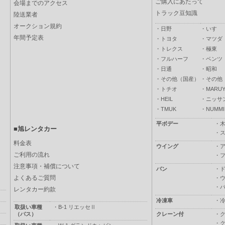
ご購入にあたって
会場までのアクセス
トラック豆知識
陸送業者
オークション規約
・
日野
・
いすゞ
年間予定表
・
トヨタ
・
マツダ
・
トレクス
・
極東
・
フルハーフ
・
ベンツ
・
日通
・
昭和
・
その他（国産）
・
その他
・
トチオ
・
MARUY
・
HEIL
・
ニッサ
・
TMUK
・
NUMMI
平ボデー
・
■旭レンタカー
・
料金表
ウイング
・
ご利用の流れ
・
注意事項・補償について
バン
・
よくあるご質問
・
・
レンタカー約款
冷凍車
・
取扱い車種
・
B-1 リエッセⅡ
（バス）
クレーン付
・
・