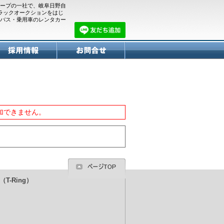
ープの一社で、岐阜日野自
トラックオークションをはじ
バス・乗用車のレンタカー
加できません。
T-Ring）