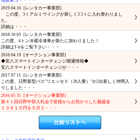
現状車コー・・・
2019.04.10 [レンタカー事業部]
この度、3ｔアルミウイングが新しく3.5ｔに入れ替わりまし
た。
詳細は・・・
2018.10.03 [レンタカー事業部]
この度、4トン冷蔵冷凍車が新たに加わりました！
詳細はT-6をご覧下さい・・・
2018.04.19 [オークション事業部]
◆安八スマートインターチェンジ開通情報◆
安八スマートインターチェンジが・・・
2017.07.11 [レンタカー事業部]
この度、日野新型バス”リエッセⅡ（28人乗）”が2台新しく仲間入
りしました・・・
2016.05.31 [オークション事業部]
第４１回日野中部入札会で皆様からお預かりした義援金
１３６１５円を５月２・・・