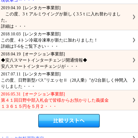
現状車コー・・・
2019.04.10 [レンタカー事業部]
この度、3ｔアルミウイングが新しく3.5ｔに入れ替わりまし
た。
詳細は・・・
2018.10.03 [レンタカー事業部]
この度、4トン冷蔵冷凍車が新たに加わりました！
詳細はT-6をご覧下さい・・・
2018.04.19 [オークション事業部]
◆安八スマートインターチェンジ開通情報◆
安八スマートインターチェンジが・・・
2017.07.11 [レンタカー事業部]
この度、日野新型バス”リエッセⅡ（28人乗）”が2台新しく仲間入
りしました・・・
2016.05.31 [オークション事業部]
第４１回日野中部入札会で皆様からお預かりした義援金
１３６１５円を５月２・・・