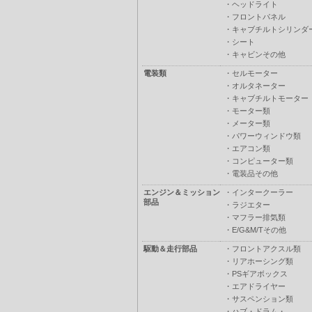
・
ヘッドライト
・
フロントパネル
・
キャブチルトシリンダ
・
シート
・
キャビンその他
電装類
・
セルモーター
・
オルタネーター
・
キャブチルトモーター
・
モーター類
・
メーター類
・
パワーウィンドウ類
・
エアコン類
・
コンピューター類
・
電装品その他
エンジン＆ミッション
・
インタークーラー
部品
・
ラジエター
・
マフラー排気類
・
E/G&M/Tその他
駆動＆走行部品
・
フロントアクスル類
・
リアホーシング類
・
PSギアボックス
・
エアドライヤー
・
サスペンション類
・
ハブ・ドラム・