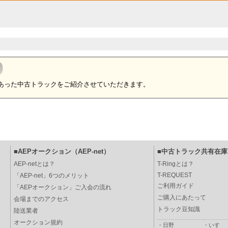
あった中古トラックをご紹介させていただきます。
■AEPオークション（AEP-net）
■中古トラック共有在庫（
AEP-netとは？
T-Ringとは？
T-REQUEST
「AEP-net」6つのメリット
ご利用ガイド
「AEPオークション」ご入会の流れ
ご購入にあたって
会場までのアクセス
トラック豆知識
陸送業者
オークション規約
・
日野
・
いすゞ