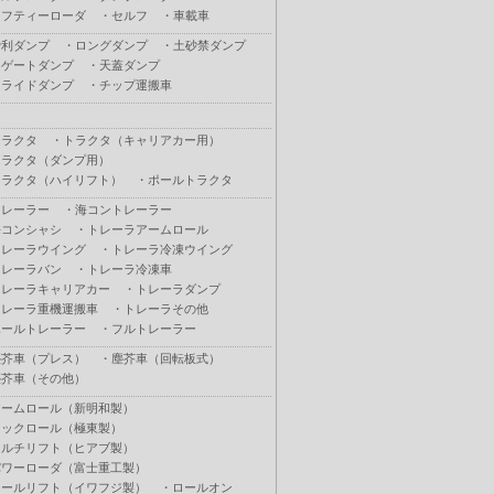
セフティーローダ
・
セルフ
・
車載車
砂利ダンプ
・
ロングダンプ
・
土砂禁ダンプ
Ｌゲートダンプ
・
天蓋ダンプ
スライドダンプ
・
チップ運搬車
トラクタ
・
トラクタ（キャリアカー用）
トラクタ（ダンプ用）
トラクタ（ハイリフト）
・
ポールトラクタ
トレーラー
・
海コントレーラー
海コンシャシ
・
トレーラアームロール
トレーラウイング
・
トレーラ冷凍ウイング
トレーラバン
・
トレーラ冷凍車
トレーラキャリアカー
・
トレーラダンプ
トレーラ重機運搬車
・
トレーラその他
ポールトレーラー
・
フルトレーラー
塵芥車（プレス）
・
塵芥車（回転板式）
塵芥車（その他）
アームロール（新明和製）
フックロール（極東製）
マルチリフト（ヒアブ製）
パワーローダ（富士重工製）
ロールリフト（イワフジ製）
・
ロールオン