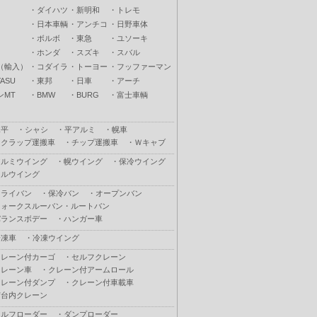
・
ダイハツ
・
新明和
・
トレモ
・
日本車輌
・
アンチコ
・
日野車体
・
ボルボ
・
東急
・
ユソーキ
・
ホンダ
・
スズキ
・
スバル
（輸入）
・
コダイラ
・
トーヨー
・
フッファーマン
ASU
・
東邦
・
日車
・
アーチ
ンMT
・
BMW
・
BURG
・
富士車輌
木平
・
シャシ
・
平アルミ
・
幌車
スクラップ運搬車
・
チップ運搬車
・
Ｗキャブ
アルミウイング
・
幌ウイング
・
保冷ウイング
フルウイング
ドライバン
・
保冷バン
・
オープンバン
ウォークスルーバン・ルートバン
バランスボデー
・
ハンガー車
冷凍車
・
冷凍ウイング
クレーン付カーゴ
・
セルフクレーン
クレーン車
・
クレーン付アームロール
クレーン付ダンプ
・
クレーン付車載車
荷台内クレーン
セルフローダー
・
ダンプローダー