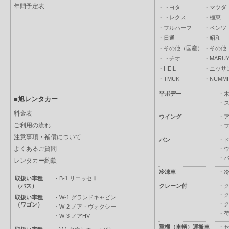
年間予定表
・
トヨタ
・
マツダ
・
トレクス
・
極東
・
フルハーフ
・
ベンツ
・
日通
・
昭和
・
その他（国産）
・
その他
・
トチオ
・
MARUY
・
HEIL
・
ニッサ
・
TMUK
・
NUMMI
平ボデー
・
■旭レンタカー
・
料金表
ウイング
・
ご利用の流れ
・
注意事項・補償について
バン
・
よくあるご質問
・
・
レンタカー約款
冷凍車
・
取扱い車種
・
B-1 リエッセⅡ
（バス）
クレーン付
・
・
取扱い車種
・
W-1 グランドキャビン
・
（ワゴン）
・
W-2 ノア・ヴォクシー
・
・
W-3 ノアHV
重機（車輌）運搬車
・