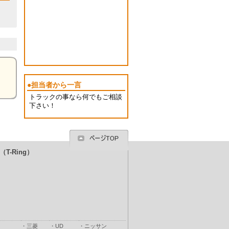
●担当者から一言
トラックの事なら何でもご相談
下さい！
T-Ring）
・
三菱
・
UD
・
ニッサン