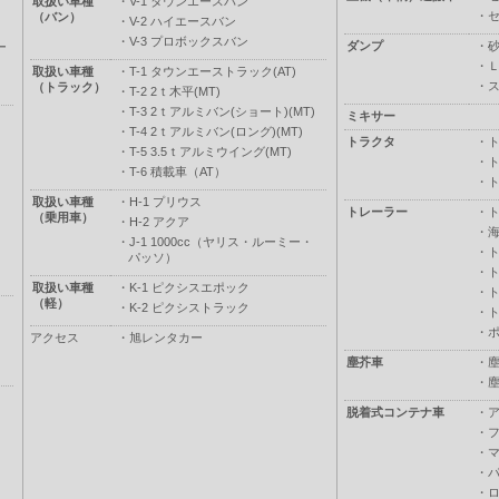
取扱い車種
・
V-1 タウンエースバン
・
（バン）
・
V-2 ハイエースバン
・
V-3 プロボックスバン
ダンプ
・
ー
・
取扱い車種
・
T-1 タウンエーストラック(AT)
・
（トラック）
・
T-2 2ｔ木平(MT)
・
T-3 2ｔアルミバン(ショート)(MT)
ミキサー
・
T-4 2ｔアルミバン(ロング)(MT)
トラクタ
・
・
T-5 3.5ｔアルミウイング(MT)
・
・
T-6 積載車（AT）
・
取扱い車種
・
H-1 プリウス
トレーラー
・
（乗用車）
・
H-2 アクア
・
・
J-1 1000cc（ヤリス・ルーミー・
・
パッソ）
・
取扱い車種
・
K-1 ピクシスエポック
・
（軽）
・
K-2 ピクシストラック
・
・
アクセス
・
旭レンタカー
塵芥車
・
・
脱着式コンテナ車
・
・
・
・
・