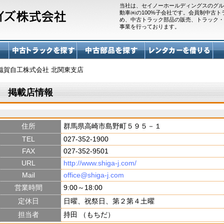
当社は、セイノーホールディングスのグル
動車㈱の100%子会社です。会員制中古
め、中古トラック部品の販売、トラック・
事業を行っております。
賀自工株式会社 北関東支店
店 掲載店情報
住所
群馬県高崎市島野町５９５－１
TEL
027-352-1900
FAX
027-352-9501
URL
http://www.shiga-j.com/
Mail
office@shiga-j.com
営業時間
9:00～18:00
定休日
日曜、祝祭日、第２第４土曜
担当者
持田 （もちだ）