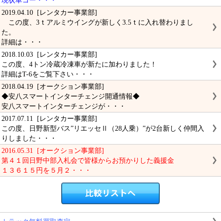
現状車コー・・・
2019.04.10 [レンタカー事業部]
この度、3ｔアルミウイングが新しく3.5ｔに入れ替わりまし
た。
詳細は・・・
2018.10.03 [レンタカー事業部]
この度、4トン冷蔵冷凍車が新たに加わりました！
詳細はT-6をご覧下さい・・・
2018.04.19 [オークション事業部]
◆安八スマートインターチェンジ開通情報◆
安八スマートインターチェンジが・・・
2017.07.11 [レンタカー事業部]
この度、日野新型バス”リエッセⅡ（28人乗）”が2台新しく仲間入
りしました・・・
2016.05.31 [オークション事業部]
第４１回日野中部入札会で皆様からお預かりした義援金
１３６１５円を５月２・・・