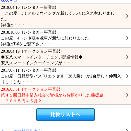
現状車コー・・・
2019.04.10 [レンタカー事業部]
この度、3ｔアルミウイングが新しく3.5ｔに入れ替わりまし
た。
詳細は・・・
2018.10.03 [レンタカー事業部]
この度、4トン冷蔵冷凍車が新たに加わりました！
詳細はT-6をご覧下さい・・・
2018.04.19 [オークション事業部]
◆安八スマートインターチェンジ開通情報◆
安八スマートインターチェンジが・・・
2017.07.11 [レンタカー事業部]
この度、日野新型バス”リエッセⅡ（28人乗）”が2台新しく仲間入
りしました・・・
2016.05.31 [オークション事業部]
第４１回日野中部入札会で皆様からお預かりした義援金
１３６１５円を５月２・・・