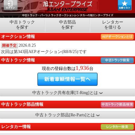
中古トラック
中古部品
レンタカー
を探す
を探す
を借りる
オークション情報
2026.8.25
開催予定
次回は第343回AEPオークション(R8/8/25)です
中古トラック情報
1,936
現在の登録台数は
台
中古トラック共有在庫[T-Ring]とは
中古トラック部品情報
中古トラック部品[Re-Parts]とは
レンタカー情報