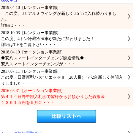
現状車コー・・・
2019.04.10 [レンタカー事業部]
この度、3ｔアルミウイングが新しく3.5ｔに入れ替わりまし
た。
詳細は・・・
2018.10.03 [レンタカー事業部]
この度、4トン冷蔵冷凍車が新たに加わりました！
詳細はT-6をご覧下さい・・・
2018.04.19 [オークション事業部]
◆安八スマートインターチェンジ開通情報◆
安八スマートインターチェンジが・・・
2017.07.11 [レンタカー事業部]
この度、日野新型バス”リエッセⅡ（28人乗）”が2台新しく仲間入
りしました・・・
2016.05.31 [オークション事業部]
第４１回日野中部入札会で皆様からお預かりした義援金
１３６１５円を５月２・・・