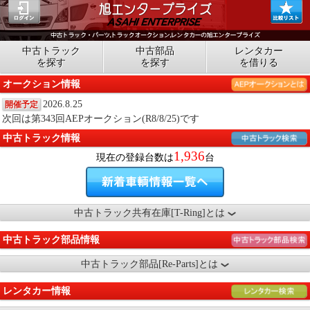
中古トラック
中古部品
レンタカー
を探す
を探す
を借りる
オークション情報
2026.8.25
開催予定
次回は第343回AEPオークション(R8/8/25)です
中古トラック情報
1,936
現在の登録台数は
台
中古トラック共有在庫[T-Ring]とは
中古トラック部品情報
中古トラック部品[Re-Parts]とは
レンタカー情報