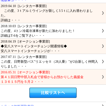
現状車コー・・・
2019.04.10 [レンタカー事業部]
この度、3ｔアルミウイングが新しく3.5ｔに入れ替わりまし
た。
詳細は・・・
2018.10.03 [レンタカー事業部]
この度、4トン冷蔵冷凍車が新たに加わりました！
詳細はT-6をご覧下さい・・・
2018.04.19 [オークション事業部]
◆安八スマートインターチェンジ開通情報◆
安八スマートインターチェンジが・・・
2017.07.11 [レンタカー事業部]
この度、日野新型バス”リエッセⅡ（28人乗）”が2台新しく仲間入
りしました・・・
2016.05.31 [オークション事業部]
第４１回日野中部入札会で皆様からお預かりした義援金
１３６１５円を５月２・・・