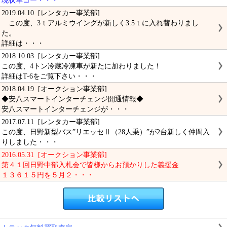
現状車コー・・・
2019.04.10 [レンタカー事業部]
この度、3ｔアルミウイングが新しく3.5ｔに入れ替わりまし
た。
詳細は・・・
2018.10.03 [レンタカー事業部]
この度、4トン冷蔵冷凍車が新たに加わりました！
詳細はT-6をご覧下さい・・・
2018.04.19 [オークション事業部]
◆安八スマートインターチェンジ開通情報◆
安八スマートインターチェンジが・・・
2017.07.11 [レンタカー事業部]
この度、日野新型バス”リエッセⅡ（28人乗）”が2台新しく仲間入
りしました・・・
2016.05.31 [オークション事業部]
第４１回日野中部入札会で皆様からお預かりした義援金
１３６１５円を５月２・・・