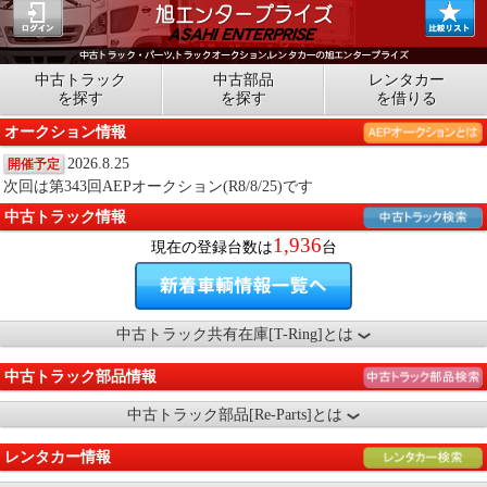
中古トラック
中古部品
レンタカー
を探す
を探す
を借りる
オークション情報
2026.8.25
開催予定
次回は第343回AEPオークション(R8/8/25)です
中古トラック情報
1,936
現在の登録台数は
台
中古トラック共有在庫[T-Ring]とは
中古トラック部品情報
中古トラック部品[Re-Parts]とは
レンタカー情報