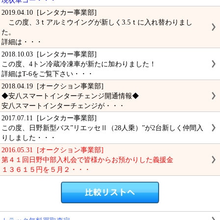
現状車コー・・・
2019.04.10 [レンタカー事業部]
この度、3ｔアルミウイングが新しく3.5ｔに入れ替わりまし
た。
詳細は・・・
2018.10.03 [レンタカー事業部]
この度、4トン冷蔵冷凍車が新たに加わりました！
詳細はT-6をご覧下さい・・・
2018.04.19 [オークション事業部]
◆安八スマートインターチェンジ開通情報◆
安八スマートインターチェンジが・・・
2017.07.11 [レンタカー事業部]
この度、日野新型バス”リエッセⅡ（28人乗）”が2台新しく仲間入
りしました・・・
2016.05.31 [オークション事業部]
第４１回日野中部入札会で皆様からお預かりした義援金
１３６１５円を５月２・・・