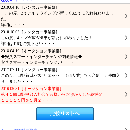
現状車コー・・・
2019.04.10 [レンタカー事業部]
この度、3ｔアルミウイングが新しく3.5ｔに入れ替わりまし
た。
詳細は・・・
2018.10.03 [レンタカー事業部]
この度、4トン冷蔵冷凍車が新たに加わりました！
詳細はT-6をご覧下さい・・・
2018.04.19 [オークション事業部]
◆安八スマートインターチェンジ開通情報◆
安八スマートインターチェンジが・・・
2017.07.11 [レンタカー事業部]
この度、日野新型バス”リエッセⅡ（28人乗）”が2台新しく仲間入
りしました・・・
2016.05.31 [オークション事業部]
第４１回日野中部入札会で皆様からお預かりした義援金
１３６１５円を５月２・・・