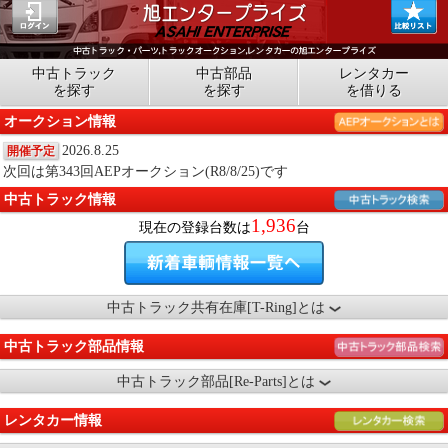
中古トラック
中古部品
レンタカー
を探す
を探す
を借りる
オークション情報
2026.8.25
開催予定
次回は第343回AEPオークション(R8/8/25)です
中古トラック情報
1,936
現在の登録台数は
台
中古トラック共有在庫[T-Ring]とは
中古トラック部品情報
中古トラック部品[Re-Parts]とは
レンタカー情報