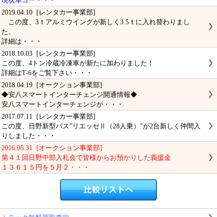
現状車コー・・・
2019.04.10 [レンタカー事業部]
この度、3ｔアルミウイングが新しく3.5ｔに入れ替わりまし
た。
詳細は・・・
2018.10.03 [レンタカー事業部]
この度、4トン冷蔵冷凍車が新たに加わりました！
詳細はT-6をご覧下さい・・・
2018.04.19 [オークション事業部]
◆安八スマートインターチェンジ開通情報◆
安八スマートインターチェンジが・・・
2017.07.11 [レンタカー事業部]
この度、日野新型バス”リエッセⅡ（28人乗）”が2台新しく仲間入
りしました・・・
2016.05.31 [オークション事業部]
第４１回日野中部入札会で皆様からお預かりした義援金
１３６１５円を５月２・・・